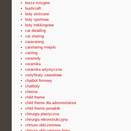
burza mózgów
bushcraft
buty skórzane
buty sportowe
buty trekkingowe
car detailing
car sharing
caravaning
carsharing miejski
casting
ceramidy
ceramika
ceramika artystyczna
certyfikaty zawodowe
chatbot firmowy
chatboty
chemia
child theme
child theme dla administratora
child theme poradnik
chirurgia plastyczna
chirurgia rekonstrukcyjna
chmura obliczeniowa
chmura obliczeniowa firmy