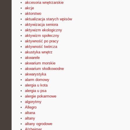
akcesoria wnętrzarskie
akcje
aktorstwo
aktualizacja starych wpisów
aktywizacja seniora
aktywizm ekologiczny
aktywizm społeczny
aktywność po pracy
aktywność twórcza
akustyka wnętrz
akwarele
akwarium morskie
akwarium słodkowodne
akwarystyka
alarm domowy
alergia u kota
alergia u psa
alergie pokarmowe
algorytmy
Allegro
altana
altany
altany ogrodowe
Alzheimer