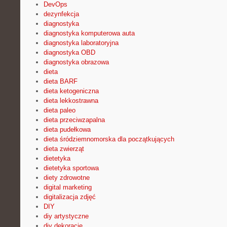
DevOps
dezynfekcja
diagnostyka
diagnostyka komputerowa auta
diagnostyka laboratoryjna
diagnostyka OBD
diagnostyka obrazowa
dieta
dieta BARF
dieta ketogeniczna
dieta lekkostrawna
dieta paleo
dieta przeciwzapalna
dieta pudełkowa
dieta śródziemnomorska dla początkujących
dieta zwierząt
dietetyka
dietetyka sportowa
diety zdrowotne
digital marketing
digitalizacja zdjęć
DIY
diy artystyczne
diy dekoracje