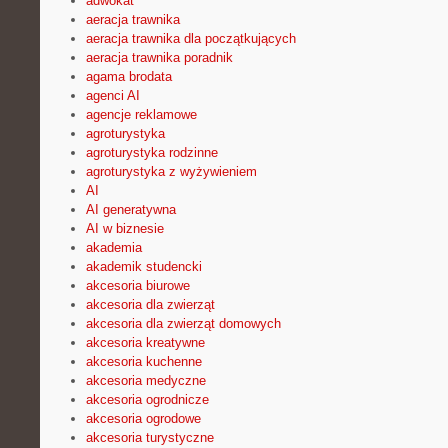
adwokat
aeracja trawnika
aeracja trawnika dla początkujących
aeracja trawnika poradnik
agama brodata
agenci AI
agencje reklamowe
agroturystyka
agroturystyka rodzinne
agroturystyka z wyżywieniem
AI
AI generatywna
AI w biznesie
akademia
akademik studencki
akcesoria biurowe
akcesoria dla zwierząt
akcesoria dla zwierząt domowych
akcesoria kreatywne
akcesoria kuchenne
akcesoria medyczne
akcesoria ogrodnicze
akcesoria ogrodowe
akcesoria turystyczne