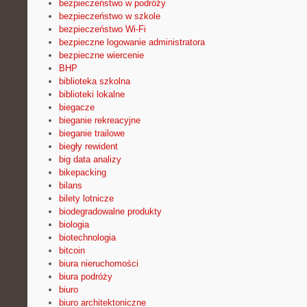
bezpieczeństwo w podróży
bezpieczeństwo w szkole
bezpieczeństwo Wi-Fi
bezpieczne logowanie administratora
bezpieczne wiercenie
BHP
biblioteka szkolna
biblioteki lokalne
biegacze
bieganie rekreacyjne
bieganie trailowe
biegły rewident
big data analizy
bikepacking
bilans
bilety lotnicze
biodegradowalne produkty
biologia
biotechnologia
bitcoin
biura nieruchomości
biura podróży
biuro
biuro architektoniczne