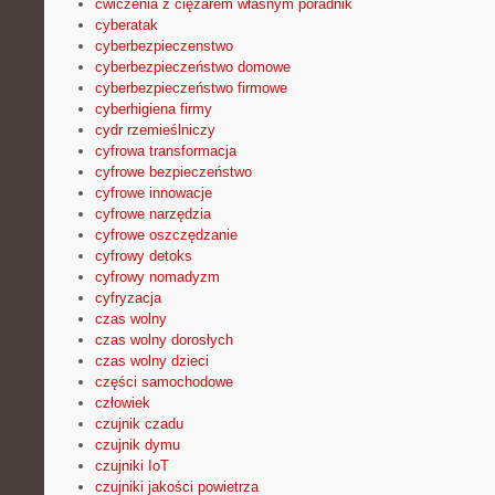
ćwiczenia z ciężarem własnym poradnik
cyberatak
cyberbezpieczenstwo
cyberbezpieczeństwo domowe
cyberbezpieczeństwo firmowe
cyberhigiena firmy
cydr rzemieślniczy
cyfrowa transformacja
cyfrowe bezpieczeństwo
cyfrowe innowacje
cyfrowe narzędzia
cyfrowe oszczędzanie
cyfrowy detoks
cyfrowy nomadyzm
cyfryzacja
czas wolny
czas wolny dorosłych
czas wolny dzieci
części samochodowe
człowiek
czujnik czadu
czujnik dymu
czujniki IoT
czujniki jakości powietrza