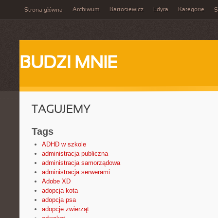
Archiwum
Bartosiewicz
Edyta
Kategorie
Strona główna
S
BUDZI MNIE
TAGUJEMY
Tags
ADHD w szkole
administracja publiczna
administracja samorządowa
administracja serwerami
Adobe XD
adopcja kota
adopcja psa
adopcje zwierząt