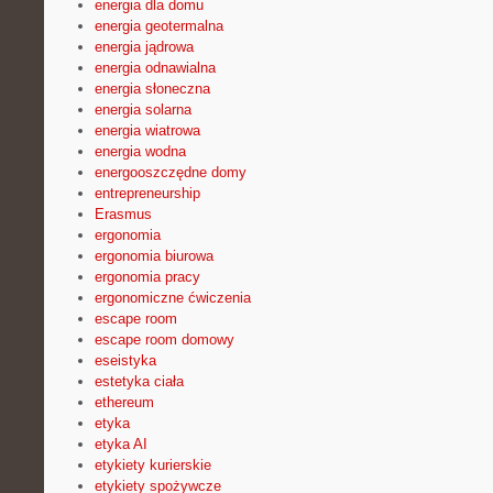
energia dla domu
energia geotermalna
energia jądrowa
energia odnawialna
energia słoneczna
energia solarna
energia wiatrowa
energia wodna
energooszczędne domy
entrepreneurship
Erasmus
ergonomia
ergonomia biurowa
ergonomia pracy
ergonomiczne ćwiczenia
escape room
escape room domowy
eseistyka
estetyka ciała
ethereum
etyka
etyka AI
etykiety kurierskie
etykiety spożywcze