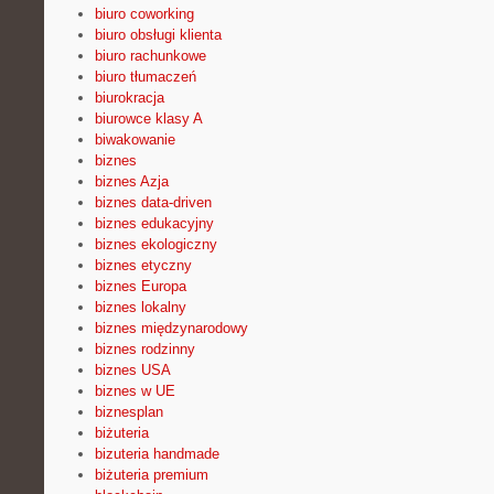
biuro coworking
biuro obsługi klienta
biuro rachunkowe
biuro tłumaczeń
biurokracja
biurowce klasy A
biwakowanie
biznes
biznes Azja
biznes data-driven
biznes edukacyjny
biznes ekologiczny
biznes etyczny
biznes Europa
biznes lokalny
biznes międzynarodowy
biznes rodzinny
biznes USA
biznes w UE
biznesplan
biżuteria
bizuteria handmade
biżuteria premium