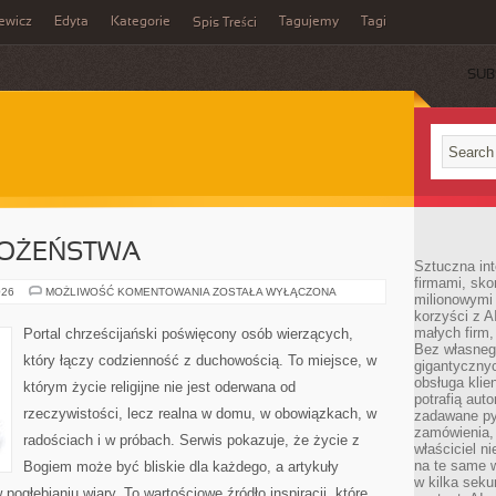
ewicz
Edyta
Kategorie
Tagujemy
Tagi
Spis Treści
SUB
BOŻEŃSTWA
Sztuczna int
firmami, sk
MODLITWY
026
MOŻLIWOŚĆ KOMENTOWANIA
ZOSTAŁA WYŁĄCZONA
milionowymi
I
korzyści z A
NABOŻEŃSTWA
małych firm,
Portal chrześcijański poświęcony osób wierzących,
Bez własnego
który łączy codzienność z duchowością. To miejsce, w
gigantyczny
obsługa klie
którym życie religijne nie jest oderwana od
potrafią aut
rzeczywistości, lecz realna w domu, w obowiązkach, w
zadawane pyt
zamówienia,
radościach i w próbach. Serwis pokazuje, że życie z
właściciel n
na te same w
Bogiem może być bliskie dla każdego, a artykuły
w kilka seku
pogłębianiu wiary. To wartościowe źródło inspiracji, które