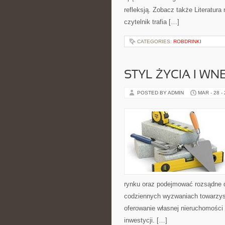
refleksją. Zobacz także Literatura 
czytelnik trafia […]
CATEGORIES:
ROBDRINKI
STYL ŻYCIA I WN
POSTED BY ADMIN
MAR - 28 -
rynku oraz podejmować rozsądne d
codziennych wyzwaniach towarzys
oferowanie własnej nieruchomości 
inwestycji. […]