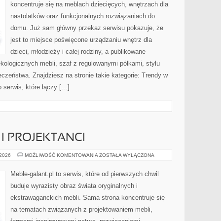
koncentruje się na meblach dziecięcych, wnętrzach dla
nastolatków oraz funkcjonalnych rozwiązaniach do
domu. Już sam główny przekaz serwisu pokazuje, że
jest to miejsce poświęcone urządzaniu wnętrz dla
dzieci, młodzieży i całej rodziny, a publikowane
kologicznych mebli, szaf z regulowanymi półkami, stylu
zeństwa. Znajdziesz na stronie takie kategorie: Trendy w
 serwis, które łączy […]
I PROJEKTANCI
KULTOWE
 2026
MOŻLIWOŚĆ KOMENTOWANIA
ZOSTAŁA WYŁĄCZONA
MARKI
I
PROJEKTANCI
Meble-galant.pl to serwis, które od pierwszych chwil
buduje wyrazisty obraz świata oryginalnych i
ekstrawaganckich mebli. Sama strona koncentruje się
na tematach związanych z projektowaniem mebli,