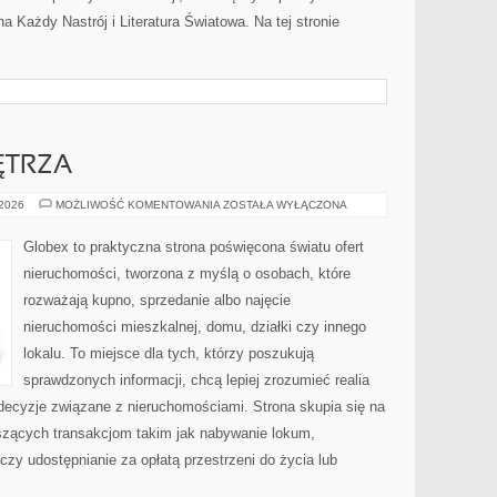
na Każdy Nastrój i Literatura Światowa. Na tej stronie
ĘTRZA
STYL
 2026
MOŻLIWOŚĆ KOMENTOWANIA
ZOSTAŁA WYŁĄCZONA
ŻYCIA
I
WNĘTRZA
Globex to praktyczna strona poświęcona światu ofert
nieruchomości, tworzona z myślą o osobach, które
rozważają kupno, sprzedanie albo najęcie
nieruchomości mieszkalnej, domu, działki czy innego
lokalu. To miejsce dla tych, którzy poszukują
sprawdzonych informacji, chcą lepiej zrozumieć realia
ecyzje związane z nieruchomościami. Strona skupia się na
zących transakcjom takim jak nabywanie lokum,
czy udostępnianie za opłatą przestrzeni do życia lub