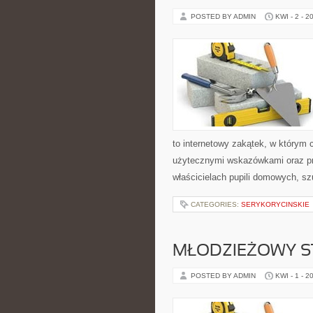
POSTED BY ADMIN
KWI - 2 - 2
to internetowy zakątek, w którym 
użytecznymi wskazówkami oraz prz
właścicielach pupili domowych, s
CATEGORIES:
SERYKORYCINSKIE
MŁODZIEŻOWY S
POSTED BY ADMIN
KWI - 1 - 2