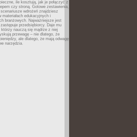
pieczne, ile kosztują, jak je połączyć z
epem czy stroną. Gotowe zestawienia,
 scenariusze wdrożeń znajdziesz
 materiałach edukacyjnych i
ch branżowych. Najważniejsze jest
e zastępuje przedsiębiorcy. Daje mu
, którzy nauczą się mądrze z niej
yskują przewagę – nie dlatego, że
pieniędzy, ale dlatego, że mają odwagę
we narzędzia.