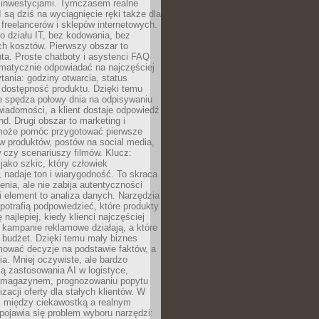
 inwestycjami. Tymczasem realne
I są dziś na wyciągnięcie ręki także dla
 freelancerów i sklepów internetowych.
 działu IT, bez kodowania, bez
ch kosztów. Pierwszy obszar to
nta. Proste chatboty i asystenci FAQ
omatycznie odpowiadać na najczęściej
ania: godziny otwarcia, status
 dostępność produktu. Dzięki temu
ie spędza połowy dnia na odpisywaniu
iadomości, a klient dostaje odpowiedź
nd. Drugi obszar to marketing i
 może pomóc przygotować pierwsze
w produktów, postów na social media,
 czy scenariuszy filmów. Klucz:
 jako szkic, który człowiek
 nadaje ton i wiarygodność. To skraca
enia, ale nie zabija autentyczności
i element to analiza danych. Narzędzia
 potrafią podpowiedzieć, które produkty
 najlepiej, kiedy klienci najczęściej
e kampanie reklamowe działają, a które
ą budżet. Dzięki temu mały biznes
ować decyzje na podstawie faktów, a
ia. Mniej oczywiste, ale bardzo
ą zastosowania AI w logistyce,
 magazynem, prognozowaniu popytu
zacji oferty dla stałych klientów. W
i między ciekawostką a realnym
ojawia się problem wyboru narzędzi: