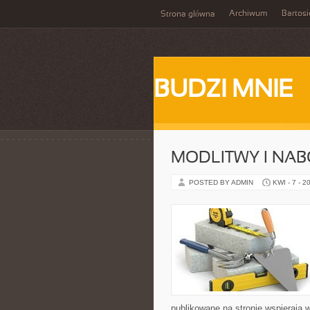
Archiwum
Bartosi
Strona główna
BUDZI MNIE
MODLITWY I NA
POSTED BY ADMIN
KWI - 7 - 2
publikowane na stronie wspierają w 