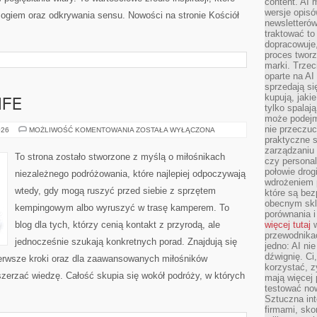
content. AI
wersje opisó
Bogiem oraz odkrywania sensu. Nowości na stronie Kościół
newsletterów
traktować to
dopracowuje,
proces tworz
marki. Trzec
oparte na AI
sprzedają się
kupują, jaki
IFE
tylko spalaj
może podejm
nie przeczuc
KAMPERY
026
MOŻLIWOŚĆ KOMENTOWANIA
ZOSTAŁA WYŁĄCZONA
I
praktyczne s
VANLIFE
zarządzaniu
To strona zostało stworzone z myślą o miłośnikach
czy personali
połowie drog
niezależnego podróżowania, które najlepiej odpoczywają
wdrożeniem p
wtedy, gdy mogą ruszyć przed siebie z sprzętem
które są bez
obecnym skl
kempingowym albo wyruszyć w trasę kamperem. To
porównania i
blog dla tych, którzy cenią kontakt z przyrodą, ale
więcej tutaj
w
przewodnika
jednocześnie szukają konkretnych porad. Znajdują się
jedno: AI ni
dźwignię. Ci
pierwsze kroki oraz dla zaawansowanych miłośników
korzystać, z
szerzać wiedzę. Całość skupia się wokół podróży, w których
mają więcej 
testować no
Sztuczna int
firmami, sk