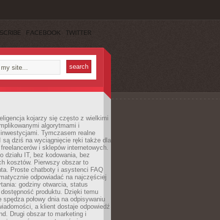
SCRIBE
FACEBOOK
TWITTER
eligencja kojarzy się często z wielkimi
omplikowanymi algorytmami i
 inwestycjami. Tymczasem realne
I są dziś na wyciągnięcie ręki także dla
 freelancerów i sklepów internetowych.
 działu IT, bez kodowania, bez
ch kosztów. Pierwszy obszar to
nta. Proste chatboty i asystenci FAQ
omatycznie odpowiadać na najczęściej
ania: godziny otwarcia, status
 dostępność produktu. Dzięki temu
ie spędza połowy dnia na odpisywaniu
iadomości, a klient dostaje odpowiedź
nd. Drugi obszar to marketing i