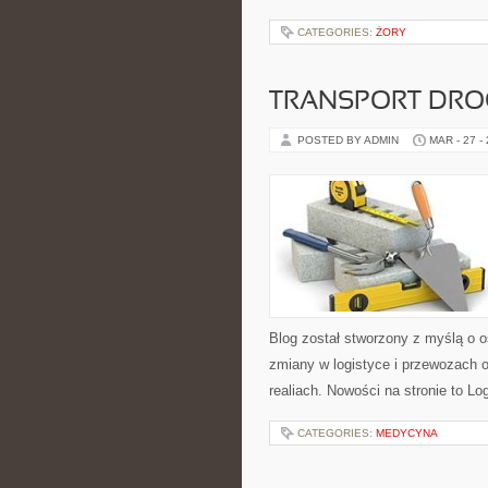
CATEGORIES:
ŻORY
TRANSPORT DR
POSTED BY ADMIN
MAR - 27 -
Blog został stworzony z myślą o 
zmiany w logistyce i przewozach 
realiach. Nowości na stronie to L
CATEGORIES:
MEDYCYNA