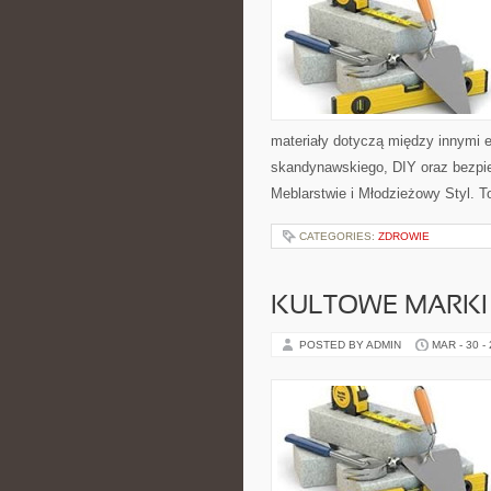
materiały dotyczą między innymi e
skandynawskiego, DIY oraz bezpiec
Meblarstwie i Młodzieżowy Styl. To
CATEGORIES:
ZDROWIE
KULTOWE MARKI 
POSTED BY ADMIN
MAR - 30 -