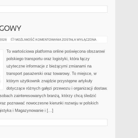
OGOWY
TRANSPORT
 2026
MOŻLIWOŚĆ KOMENTOWANIA
ZOSTAŁA WYŁĄCZONA
DROGOWY
To wartościowa platforma online poświęcona obszarowi
polskiego transportu oraz logistyki, która łączy
użyteczne informacje z bieżącymi zmianami na
transport pasażerski oraz towarowy. To miejsce, w
którym użytkownik znajdzie przystępne artykuły
dotyczące różnych gałęzi przewozu i organizacji dostaw.
osobach zainteresowanych branżą, którzy chcą śledzić
oraz poznawać nowoczesne kierunki rozwoju w polskich
ogistyka i Magazynowanie i […]