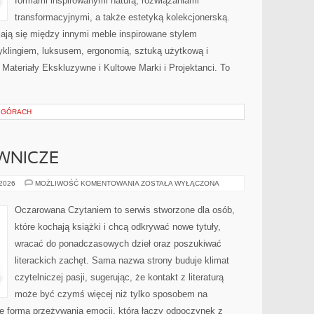
formami inspirowanymi naturą, rozwiązaniami
transformacyjnymi, a także estetyką kolekcjonerską.
ją się między innymi meble inspirowane stylem
yklingiem, luksusem, ergonomią, sztuką użytkową i
Materiały Ekskluzywne i Kultowe Marki i Projektanci. To
 GÓRACH
WNICZE
NOWOŚCI
 2026
MOŻLIWOŚĆ KOMENTOWANIA
ZOSTAŁA WYŁĄCZONA
WYDAWNICZE
Oczarowana Czytaniem to serwis stworzone dla osób,
które kochają książki i chcą odkrywać nowe tytuły,
wracać do ponadczasowych dzieł oraz poszukiwać
literackich zachęt. Sama nazwa strony buduje klimat
czytelniczej pasji, sugerując, że kontakt z literaturą
może być czymś więcej niż tylko sposobem na
e forma przeżywania emocji, która łączy odpoczynek z