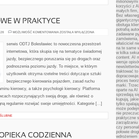
milionowymi
korzyści z A
małych firm,
Bez własnego
gigantyczny
OWE W PRAKTYCE
obsługa klie
potrafią aut
PRZEPISY
026
MOŻLIWOŚĆ KOMENTOWANIA
ZOSTAŁA WYŁĄCZONA
zadawane pyt
DROGOWE
zamówienia,
W
PRAKTYCE
właściciel n
serwis ODTJ Bolesławiec to nowoczesna przestrzeń
na te same w
internetowa, która skupia się na tematyce świadomej
w kilka seku
content. AI
jazdy, bezpiecznego poruszania się po drogach oraz
wersje opisó
podnoszenia poziomu jazdy. To miejsce, w którym
newsletterów
traktować to
użytkownik otrzyma rzetelne treści dotyczące sztuki
dopracowuje,
proces tworz
bezpiecznego kierowania pojazdem, zasad ruchu
marki. Trzec
inu kierowcy, a także psychologii kierowcy. Platforma
oparte na AI
sprzedają się
owcach rozpoczynających swoją drogę, ale również o
kupują, jaki
ną regularnie rozwijać swoje umiejętności. Kategorie […]
tylko spalaj
może podejm
nie przeczuc
 ŚLUBNE
praktyczne s
zarządzaniu
czy personali
połowie drog
 OPIEKA CODZIENNA
wdrożeniem p