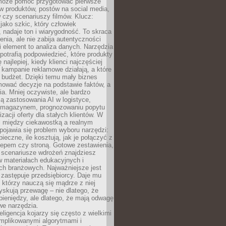
 może pomóc przygotować pierwsze
w produktów, postów na social media,
 czy scenariuszy filmów. Klucz:
 jako szkic, który człowiek
 nadaje ton i wiarygodność. To skraca
enia, ale nie zabija autentyczności
i element to analiza danych. Narzędzia
 potrafią podpowiedzieć, które produkty
 najlepiej, kiedy klienci najczęściej
e kampanie reklamowe działają, a które
ą budżet. Dzięki temu mały biznes
ować decyzje na podstawie faktów, a
ia. Mniej oczywiste, ale bardzo
ą zastosowania AI w logistyce,
 magazynem, prognozowaniu popytu
zacji oferty dla stałych klientów. W
i między ciekawostką a realnym
ojawia się problem wyboru narzędzi:
pieczne, ile kosztują, jak je połączyć z
epem czy stroną. Gotowe zestawienia,
 scenariusze wdrożeń znajdziesz
 materiałach edukacyjnych i
ch branżowych. Najważniejsze jest
e zastępuje przedsiębiorcy. Daje mu
, którzy nauczą się mądrze z niej
yskują przewagę – nie dlatego, że
pieniędzy, ale dlatego, że mają odwagę
we narzędzia.
eligencja kojarzy się często z wielkimi
omplikowanymi algorytmami i