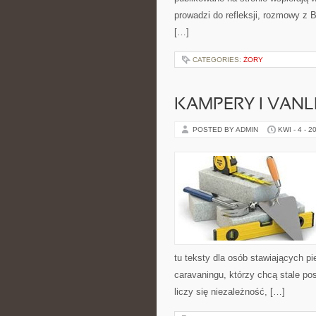
prowadzi do refleksji, rozmowy z 
[…]
CATEGORIES:
ŻORY
KAMPERY I VANL
POSTED BY ADMIN
KWI - 4 - 2
tu teksty dla osób stawiających 
caravaningu, którzy chcą stale po
liczy się niezależność, […]