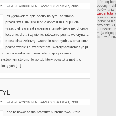
które są bez
obecnym skl
PROFILAKTYKA
026
MOŻLIWOŚĆ KOMENTOWANIA
ZOSTAŁA WYŁĄCZONA
I
porównania i
OPIEKA
więcej tutaj
w
CODZIENNA
Przygotowałem opis oparty na tym, że strona
przewodnika
jedno: AI ni
przedstawia się jako blog o dobrostanie pupili dla
dźwignię. Ci
właścicieli zwierząt i obejmuje tematy takie jak choroby i
korzystać, z
mają więcej 
leczenie, dieta i żywienie, ratowanie pupila, weterynaria,
testować no
mowa ciała zwierząt, wsparcie starszych zwierząt oraz
podróżowanie ze zwierzęciem. Weterynarzkrotoszyn.pl
codzienna opieka nad zwierzętami spotyka się z
ystępnym stylem. To portal, który powstał z myślą o
zukających […]
TYL
MŁODZIEŻOWY
026
MOŻLIWOŚĆ KOMENTOWANIA
ZOSTAŁA WYŁĄCZONA
STYL
Pino to nowoczesna przestrzeń internetowa, która