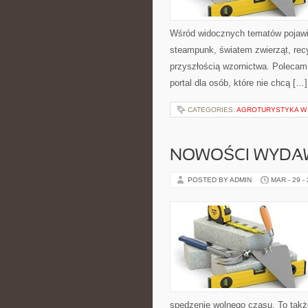
Wśród widocznych tematów pojawia
steampunk, światem zwierząt, rec
przyszłością wzornictwa. Polecam 
portal dla osób, które nie chcą […]
CATEGORIES:
AGROTURYSTYKA W
NOWOŚCI WYDA
POSTED BY ADMIN
MAR - 29 -
spędzenie wolnego czasu. To takż