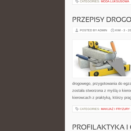
CATEGORIES:
MODA LUKSUSOWA
PRZEPISY DROG
POSTED BY ADMIN
KWI - 3 - 2
drogowego, przygotowania do egzam
została stworzona z myślą o kier
kierowcach z praktyką, którzy prag
CATEGORIES:
MAKIJAŻ I FRYZURY
PROFILAKTYKA I