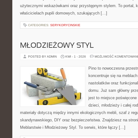
użytecznymi wskazówkami oraz przystępnym stylem. To portal, k
właścicielach pupili domowych, szukających […]
CATEGORIES:
SERYKORYCINSKIE
MŁODZIEŻOWY STYL
POSTED BY ADMIN
KWI - 1 - 2026
MOŻLIWOŚĆ KOMENTOWAN
Pino to nowoczesna przestr
koncentruje się na meblach
nastolatków oraz funkcjona
domu. Już sam główny prze
jest to miejsce poświęcone
dzieci, młodzieży i całej ro
materiały dotyczą między innymi ekologicznych mebli, szaf z reg
skandynawskiego, DIY oraz bezpieczeństwa. Znajdziesz na stronie
Meblarstwie i Młodzieżowy Styl. To serwis, które łączy […]