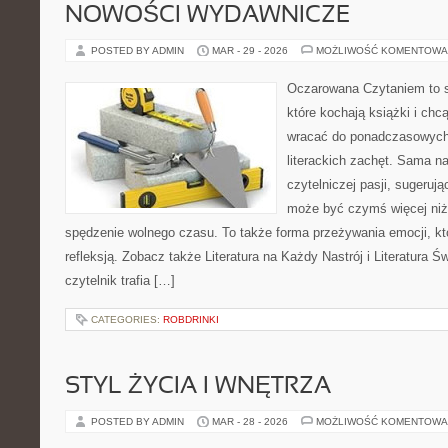
NOWOŚCI WYDAWNICZE
POSTED BY ADMIN
MAR - 29 - 2026
MOŻLIWOŚĆ KOMENTOWA
Oczarowana Czytaniem to s
które kochają książki i chc
wracać do ponadczasowych 
literackich zachęt. Sama n
czytelniczej pasji, sugerując
może być czymś więcej niż
spędzenie wolnego czasu. To także forma przeżywania emocji, k
refleksją. Zobacz także Literatura na Każdy Nastrój i Literatura Św
czytelnik trafia […]
CATEGORIES:
ROBDRINKI
STYL ŻYCIA I WNĘTRZA
POSTED BY ADMIN
MAR - 28 - 2026
MOŻLIWOŚĆ KOMENTOWA