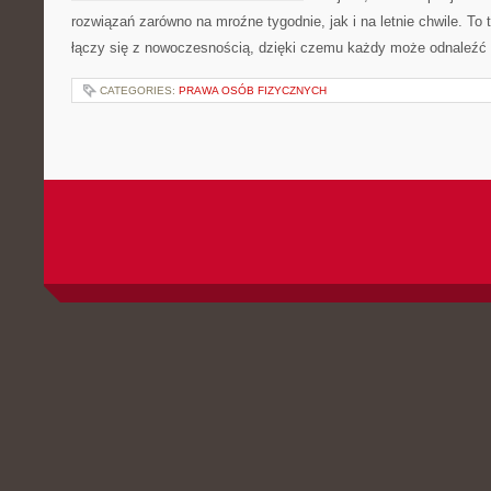
rozwiązań zarówno na mroźne tygodnie, jak i na letnie chwile. To 
łączy się z nowoczesnością, dzięki czemu każdy może odnaleźć 
CATEGORIES:
PRAWA OSÓB FIZYCZNYCH