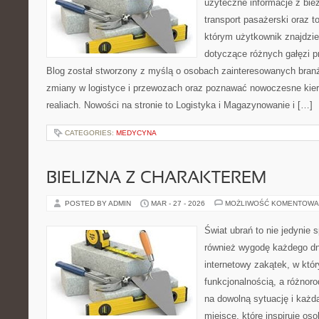
użyteczne informacje z bi
transport pasażerski oraz t
którym użytkownik znajdzie
dotyczące różnych gałęzi p
Blog został stworzony z myślą o osobach zainteresowanych branż
zmiany w logistyce i przewozach oraz poznawać nowoczesne kier
realiach. Nowości na stronie to Logistyka i Magazynowanie i […]
CATEGORIES:
MEDYCYNA
BIELIZNA Z CHARAKTEREM
POSTED BY ADMIN
MAR - 27 - 2026
MOŻLIWOŚĆ KOMENTOWA
Świat ubrań to nie jedynie 
również wygodę każdego dn
internetowy zakątek, w któr
funkcjonalnością, a różnor
na dowolną sytuację i każd
miejsce, które inspiruje o