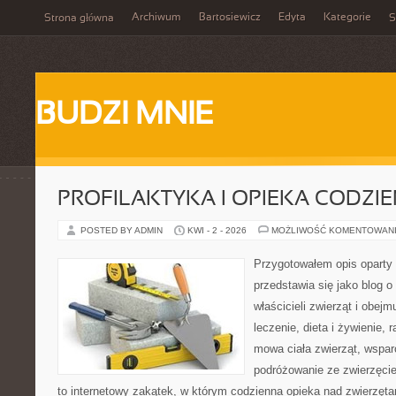
Archiwum
Bartosiewicz
Edyta
Kategorie
Strona główna
S
BUDZI MNIE
PROFILAKTYKA I OPIEKA CODZI
POSTED BY ADMIN
KWI - 2 - 2026
MOŻLIWOŚĆ KOMENTOWAN
Przygotowałem opis oparty 
przedstawia się jako blog o 
właścicieli zwierząt i obejm
leczenie, dieta i żywienie, 
mowa ciała zwierząt, wspar
podróżowanie ze zwierzęci
to internetowy zakątek, w którym codzienna opieka nad zwierzęta