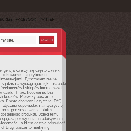
SCRIBE
FACEBOOK
TWITTER
eligencja kojarzy się często z wielkimi
omplikowanymi algorytmami i
 inwestycjami. Tymczasem realne
I są dziś na wyciągnięcie ręki także dla
 freelancerów i sklepów internetowych.
 działu IT, bez kodowania, bez
ch kosztów. Pierwszy obszar to
nta. Proste chatboty i asystenci FAQ
omatycznie odpowiadać na najczęściej
ania: godziny otwarcia, status
 dostępność produktu. Dzięki temu
ie spędza połowy dnia na odpisywaniu
iadomości, a klient dostaje odpowiedź
nd. Drugi obszar to marketing i