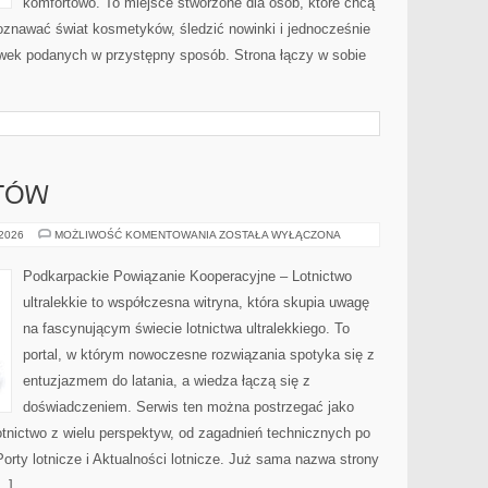
komfortowo. To miejsce stworzone dla osób, które chcą
oznawać świat kosmetyków, śledzić nowinki i jednocześnie
wek podanych w przystępny sposób. Strona łączy w sobie
OTÓW
SZKOLENIE
 2026
MOŻLIWOŚĆ KOMENTOWANIA
ZOSTAŁA WYŁĄCZONA
PILOTÓW
Podkarpackie Powiązanie Kooperacyjne – Lotnictwo
ultralekkie to współczesna witryna, która skupia uwagę
na fascynującym świecie lotnictwa ultralekkiego. To
portal, w którym nowoczesne rozwiązania spotyka się z
entuzjazmem do latania, a wiedza łączą się z
doświadczeniem. Serwis ten można postrzegać jako
lotnictwo z wielu perspektyw, od zagadnień technicznych po
orty lotnicze i Aktualności lotnicze. Już sama nazwa strony
…]