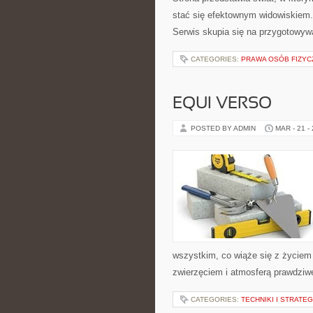
stać się efektownym widowiskiem. 
Serwis skupia się na przygotowy
CATEGORIES:
PRAWA OSÓB FIZYC
EQUI VERSO
POSTED BY ADMIN
MAR - 21 -
wszystkim, co wiąże się z życiem 
zwierzęciem i atmosferą prawdziwe
CATEGORIES:
TECHNIKI I STRATE