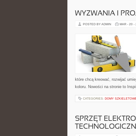
WYZWANIA I PR
POSTED BY ADMIN
MAR - 20 -
które chcą kreować, rozwijać umi
koloru. Nowości na stronie to Inspi
CATEGORIES:
DOMY SZKIELETOW
SPRZĘT ELEKTRO
TECHNOLOGICZN