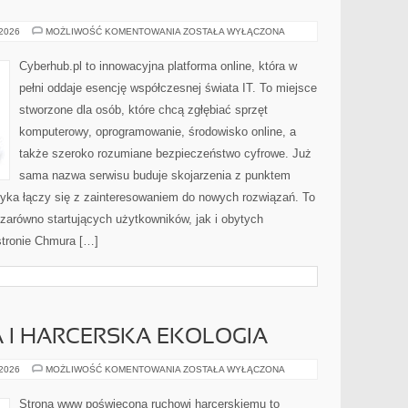
OPEN
 2026
MOŻLIWOŚĆ KOMENTOWANIA
ZOSTAŁA WYŁĄCZONA
SOURCE
Cyberhub.pl to innowacyjna platforma online, która w
pełni oddaje esencję współczesnej świata IT. To miejsce
stworzone dla osób, które chcą zgłębiać sprzęt
komputerowy, oprogramowanie, środowisko online, a
także szeroko rozumiane bezpieczeństwo cyfrowe. Już
sama nazwa serwisu buduje skojarzenia z punktem
tyka łączy się z zainteresowaniem do nowych rozwiązań. To
zarówno startujących użytkowników, jak i obytych
stronie Chmura […]
 I HARCERSKA EKOLOGIA
ZIELONA
 2026
MOŻLIWOŚĆ KOMENTOWANIA
ZOSTAŁA WYŁĄCZONA
SZKOŁA
I
HARCERSKA
Strona www poświęcona ruchowi harcerskiemu to