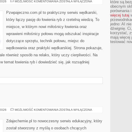
SPRZĘT
 2026
MOŻLIWOŚĆ KOMENTOWANIA
ZOSTAŁA WYŁĄCZONA
które są bez
ELEKTRONICZNY
obecnym skl
I
porównania i
NOWINKI
Pzwpajeczno.com.pl to praktyczny serwis wędkarski,
TECHNOLOGICZNE
więcej tutaj
w
który łączy pasję do łowienia ryb z rzetelną wiedzą. To
przewodnika
jedno: AI ni
miejsce, w którym nowi miłośnicy łowienia oraz
dźwignię. Ci
korzystać, z
wprawieni miłośnicy połowu mogą odszukać inspiracje
mają więcej 
dotyczące sprzętu, technik połowu, miejsc do
testować no
wędkowania oraz praktyki wędkarskiej. Strona pokazuje,
ale również sposób na relaks, który uczy cierpliwości. Na
w temat łowienia ryb i dowiedzieć się, jak rozsądniej
INNE
 2026
MOŻLIWOŚĆ KOMENTOWANIA
ZOSTAŁA WYŁĄCZONA
WPISY
Zdajechemie.pl to nowoczesny serwis edukacyjny, który
został stworzony z myślą o osobach chcących