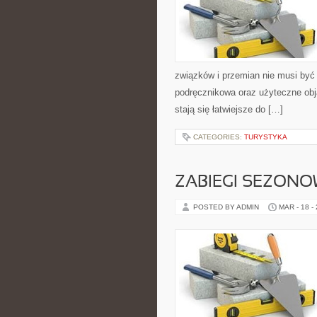
związków i przemian nie musi być
podręcznikowa oraz użyteczne obja
stają się łatwiejsze do […]
CATEGORIES:
TURYSTYKA
ZABIEGI SEZON
POSTED BY ADMIN
MAR - 18 -