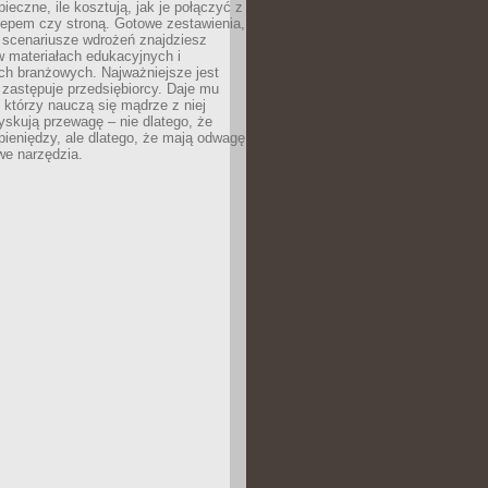
pieczne, ile kosztują, jak je połączyć z
epem czy stroną. Gotowe zestawienia,
 scenariusze wdrożeń znajdziesz
 materiałach edukacyjnych i
ch branżowych. Najważniejsze jest
e zastępuje przedsiębiorcy. Daje mu
, którzy nauczą się mądrze z niej
yskują przewagę – nie dlatego, że
pieniędzy, ale dlatego, że mają odwagę
we narzędzia.