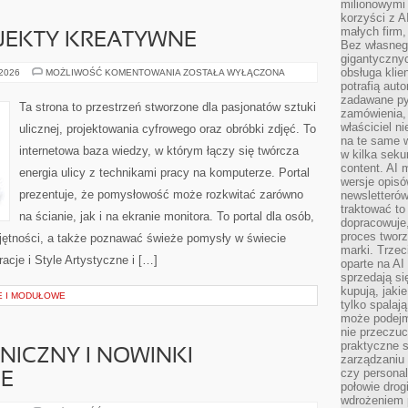
milionowymi
korzyści z A
małych firm,
OJEKTY KREATYWNE
Bez własnego
gigantyczny
obsługa klie
WYZWANIA
 2026
MOŻLIWOŚĆ KOMENTOWANIA
ZOSTAŁA WYŁĄCZONA
I
potrafią aut
PROJEKTY
zadawane pyt
KREATYWNE
Ta strona to przestrzeń stworzone dla pasjonatów sztuki
zamówienia,
właściciel n
ulicznej, projektowania cyfrowego oraz obróbki zdjęć. To
na te same w
internetowa baza wiedzy, w którym łączy się twórcza
w kilka seku
content. AI
energia ulicy z technikami pracy na komputerze. Portal
wersje opisó
prezentuje, że pomysłowość może rozkwitać zarówno
newsletterów
traktować to
na ścianie, jak i na ekranie monitora. To portal dla osób,
dopracowuje,
proces tworz
ejętności, a także poznawać świeże pomysły w świecie
marki. Trzec
racje i Style Artystyczne i […]
oparte na AI
sprzedają się
kupują, jaki
E I MODUŁOWE
tylko spalaj
może podejm
nie przeczuc
praktyczne s
NICZNY I NOWINKI
zarządzaniu
czy personali
E
połowie drog
wdrożeniem p