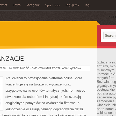
ewicz
Edyta
Kategorie
Tagujemy
Tagi
Spis Treści
SUB
ANŻACJE
Sztuczna int
firmami, sk
DEKORACJE
 2026
MOŻLIWOŚĆ KOMENTOWANIA
ZOSTAŁA WYŁĄCZONA
milionowymi
I
korzyści z A
ARANŻACJE
małych firm,
Ars Vivendi to profesjonalna platforma online, która
Bez własnego
koncentruje się na tworzeniu wydarzeń oraz
gigantyczny
obsługa klie
przygotowywaniu eventów tematycznych. To miejsce
potrafią aut
stworzone dla osób, firm i instytucji, które szukają
zadawane pyt
zamówienia,
oryginalnych pomysłów na wydarzenia firmowe, a
właściciel n
na te same w
jednocześnie oczekują pełnego dopracowania detali.
w kilka seku
m kreatywność łączy się z logistyką, a każdy event może