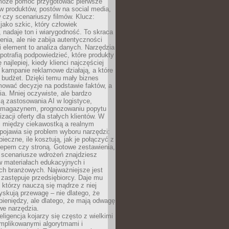
 może pomóc przygotować pierwsze
w produktów, postów na social media,
 czy scenariuszy filmów. Klucz:
 jako szkic, który człowiek
 nadaje ton i wiarygodność. To skraca
enia, ale nie zabija autentyczności
i element to analiza danych. Narzędzia
 potrafią podpowiedzieć, które produkty
 najlepiej, kiedy klienci najczęściej
e kampanie reklamowe działają, a które
ą budżet. Dzięki temu mały biznes
ować decyzje na podstawie faktów, a
ia. Mniej oczywiste, ale bardzo
ą zastosowania AI w logistyce,
 magazynem, prognozowaniu popytu
zacji oferty dla stałych klientów. W
i między ciekawostką a realnym
ojawia się problem wyboru narzędzi:
pieczne, ile kosztują, jak je połączyć z
epem czy stroną. Gotowe zestawienia,
 scenariusze wdrożeń znajdziesz
 materiałach edukacyjnych i
ch branżowych. Najważniejsze jest
e zastępuje przedsiębiorcy. Daje mu
, którzy nauczą się mądrze z niej
yskują przewagę – nie dlatego, że
pieniędzy, ale dlatego, że mają odwagę
we narzędzia.
eligencja kojarzy się często z wielkimi
omplikowanymi algorytmami i