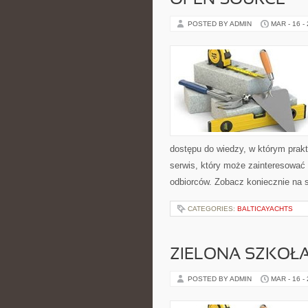
OPEN SOURCE
POSTED BY ADMIN
MAR - 16 -
dostępu do wiedzy, w którym prak
serwis, który może zainteresować 
odbiorców. Zobacz koniecznie na 
CATEGORIES:
BALTICAYACHTS
ZIELONA SZKOŁA
POSTED BY ADMIN
MAR - 16 -