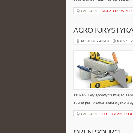
CATEGORIES:
MODA, URODA, ZDR
AGROTURYSTYKA 
POSTED BY ADMIN
MAR - 17 -
szukaniu wyjątkowych miejsc zaró
strona jest przedstawiona jako blo
CATEGORIES:
HOLISTYCZNE PODEJ