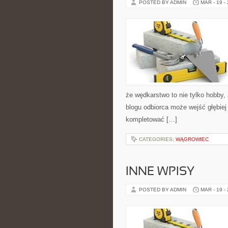
POSTED BY ADMIN
MAR - 19 -
że wędkarstwo to nie tylko hobby, 
blogu odbiorca może wejść głębiej 
kompletować […]
CATEGORIES:
WĄGROWIEC
INNE WPISY
POSTED BY ADMIN
MAR - 19 -