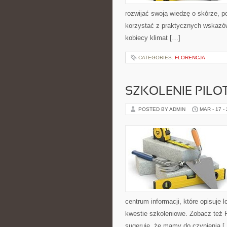
rozwijać swoją wiedzę o skórze, p
korzystać z praktycznych wskazó
kobiecy klimat […]
CATEGORIES:
FLORENCJA
SZKOLENIE PIL
POSTED BY ADMIN
MAR - 17 -
centrum informacji, które opisuje 
kwestie szkoleniowe. Zobacz też P
sugeruje, że mamy do czynienia [