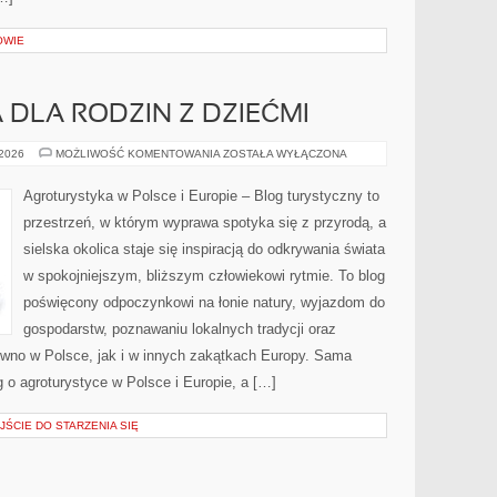
OWIE
DLA RODZIN Z DZIEĆMI
AGROTURYSTYKA
 2026
MOŻLIWOŚĆ KOMENTOWANIA
ZOSTAŁA WYŁĄCZONA
DLA
RODZIN
Z
Agroturystyka w Polsce i Europie – Blog turystyczny to
DZIEĆMI
przestrzeń, w którym wyprawa spotyka się z przyrodą, a
sielska okolica staje się inspiracją do odkrywania świata
w spokojniejszym, bliższym człowiekowi rytmie. To blog
poświęcony odpoczynkowi na łonie natury, wyjazdom do
gospodarstw, poznawaniu lokalnych tradycji oraz
wno w Polsce, jak i w innych zakątkach Europy. Sama
g o agroturystyce w Polsce i Europie, a […]
ŚCIE DO STARZENIA SIĘ