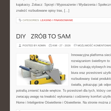
kajakarzy. Zobacz: Sprzęt i Wyposażenie i Wydarzenia i Społecz
znaleźć rozbudowane opisy tras, […]
CATEGORIES:
LEASING I FINANSOWANIE
DIY – ZRÓB TO SAM
POSTED BY ADMIN
KWI - 27 - 2026
MOŻLIWOŚĆ KOMENTOWA
Innowacyjna platforma sie
rozwiązaniom świetlnym to 
które szukają stylowych ins
biura oraz przestrzeni użyt
rozbudowany świat produkt
światła, pokazując jak odp
potrafią zmienić każde wnętrze. To przestrzeń dla tych, którzy ce
zwracają uwagę na trwałość wykonania i codzienny komfort użyt
Home i Inteligentne Oświetlenie i Oświetlenie. Na stronie można 