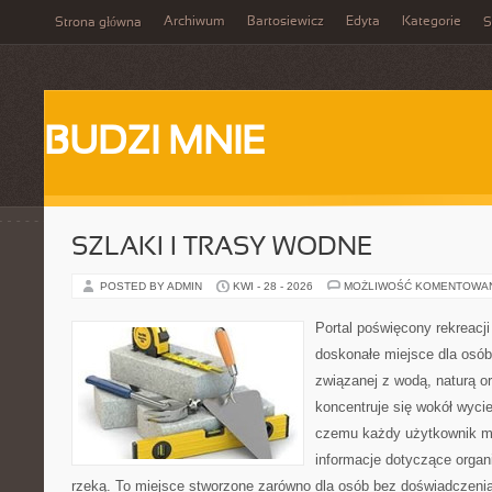
Archiwum
Bartosiewicz
Edyta
Kategorie
Strona główna
S
BUDZI MNIE
SZLAKI I TRASY WODNE
POSTED BY ADMIN
KWI - 28 - 2026
MOŻLIWOŚĆ KOMENTOWA
Portal poświęcony rekreacj
doskonałe miejsce dla osób
związanej z wodą, naturą o
koncentruje się wokół wyci
czemu każdy użytkownik m
informacje dotyczące organ
rzeką. To miejsce stworzone zarówno dla osób bez doświadczeni