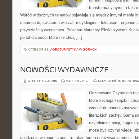
formami inspirowanymi natu
transformacyjnymi, a także
Wśród widocznych tematów pojawiają się między innymi meble in
steampunk, światem zwierząt, recyklingiem, luksusem, ergonomią
przyszłością wzornictwa. Polecam Materiały Ekskluzywne i Kultow
portal dla osób, które nie chcą […]
CATEGORIES:
AGROTURYSTYKA W GÓRACH
NOWOŚCI WYDAWNICZE
POSTED BY ADMIN
MAR - 29 - 2026
MOŻLIWOŚĆ KOMENTOWA
Oczarowana Czytaniem to s
które kochają książki i chc
wracać do ponadczasowych 
literackich zachęt. Sama n
czytelniczej pasji, sugerując
może być czymś więcej niż
spędzenie wolnego czasu. To także forma przeżywania emocji, k