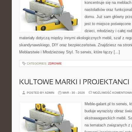
koncentruje się na meblach
nastolatków oraz funkcjona
domu. Już sam główny prze
jest to miejsce poświęcone
dzieci, młodzieży i całej ro
materiały dotyczą między innymi ekologicznych mebli, szaf z reg
skandynawskiego, DIY oraz bezpieczeństwa. Znajdziesz na stronie
Meblarstwie i Młodzieżowy Styl. To serwis, które łączy […]
CATEGORIES:
ZDROWIE
KULTOWE MARKI I PROJEKTANCI
POSTED BY ADMIN
MAR - 30 - 2026
MOŻLIWOŚĆ KOMENTOWA
Meble-galant.pl to serwis, 
buduje wyrazisty obraz świa
ekstrawaganckich mebli. Sa
na tematach związanych z 