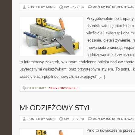
POSTED BY ADMIN
KWI - 2 - 2026
MOŻLIWOŚĆ KOMENTOWAN
Przygotowałem opis oparty 
przedstawia się jako blog o 
właścicieli zwierząt i obejm
leczenie, dieta i żywienie, 
mowa ciała zwierząt, wspar
podróżowanie ze zwierzęci
to internetowy zakątek, w którym codzienna opieka nad zwierzęta
użytecznymi wskazówkami oraz przystępnym stylem. To portal, k
właścicielach pupili domowych, szukających […]
CATEGORIES:
SERYKORYCINSKIE
MŁODZIEŻOWY STYL
POSTED BY ADMIN
KWI - 1 - 2026
MOŻLIWOŚĆ KOMENTOWAN
Pino to nowoczesna przestr