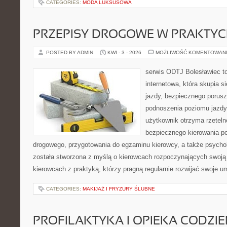
CATEGORIES:
MODA LUKSUSOWA
PRZEPISY DROGOWE W PRAKTYC
POSTED BY ADMIN
KWI - 3 - 2026
MOŻLIWOŚĆ KOMENTOWAN
serwis ODTJ Bolesławiec t
internetowa, która skupia 
jazdy, bezpiecznego porusz
podnoszenia poziomu jazdy
użytkownik otrzyma rzeteln
bezpiecznego kierowania p
drogowego, przygotowania do egzaminu kierowcy, a także psychol
została stworzona z myślą o kierowcach rozpoczynających swoją 
kierowcach z praktyką, którzy pragną regularnie rozwijać swoje um
CATEGORIES:
MAKIJAŻ I FRYZURY ŚLUBNE
PROFILAKTYKA I OPIEKA CODZI