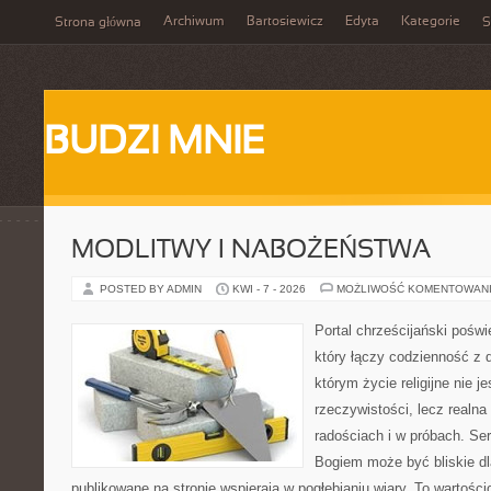
Archiwum
Bartosiewicz
Edyta
Kategorie
Strona główna
S
BUDZI MNIE
MODLITWY I NABOŻEŃSTWA
POSTED BY ADMIN
KWI - 7 - 2026
MOŻLIWOŚĆ KOMENTOWAN
Portal chrześcijański pośw
który łączy codzienność z 
którym życie religijne nie j
rzeczywistości, lecz realn
radościach i w próbach. Ser
Bogiem może być bliskie dl
publikowane na stronie wspierają w pogłębianiu wiary. To wartościo