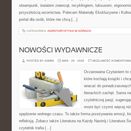
steampunk, światem zwierząt, recyklingiem, luksusem, ergonomią
przyszłością wzornictwa. Polecam Materiały Ekskluzywne i Kultow
portal dla osób, które nie chcą […]
CATEGORIES:
AGROTURYSTYKA W GÓRACH
NOWOŚCI WYDAWNICZE
POSTED BY ADMIN
MAR - 29 - 2026
MOŻLIWOŚĆ KOMENTOWA
Oczarowana Czytaniem to s
które kochają książki i chc
wracać do ponadczasowych 
literackich zachęt. Sama n
czytelniczej pasji, sugerując
może być czymś więcej niż
spędzenie wolnego czasu. To także forma przeżywania emocji, k
refleksją. Zobacz także Literatura na Każdy Nastrój i Literatura Św
czytelnik trafia […]