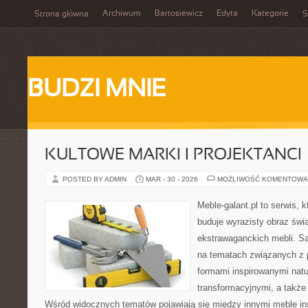
Archiwum
Bartosiewicz
Edyta
Kategorie
Strona główna
S
BUDZI MNIE
KULTOWE MARKI I PROJEKTANCI
POSTED BY ADMIN
MAR - 30 - 2026
MOŻLIWOŚĆ KOMENTOWA
Meble-galant.pl to serwis, 
buduje wyrazisty obraz świa
ekstrawaganckich mebli. Sa
na tematach związanych z 
formami inspirowanymi natu
transformacyjnymi, a także
Wśród widocznych tematów pojawiają się między innymi meble in