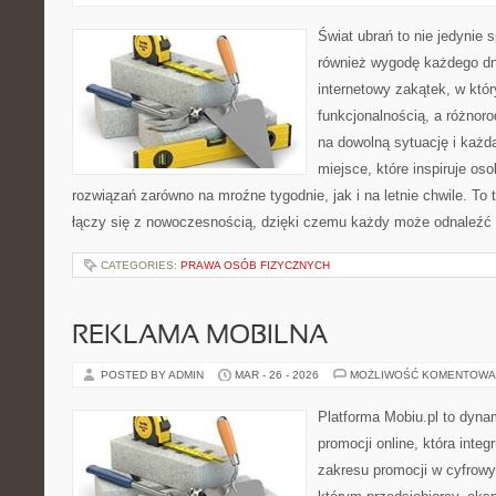
Świat ubrań to nie jedynie 
również wygodę każdego dn
internetowy zakątek, w któr
funkcjonalnością, a różnor
na dowolną sytuację i każd
miejsce, które inspiruje o
rozwiązań zarówno na mroźne tygodnie, jak i na letnie chwile. To 
łączy się z nowoczesnością, dzięki czemu każdy może odnaleźć 
CATEGORIES:
PRAWA OSÓB FIZYCZNYCH
REKLAMA MOBILNA
POSTED BY ADMIN
MAR - 26 - 2026
MOŻLIWOŚĆ KOMENTOWA
Platforma Mobiu.pl to dyna
promocji online, która inte
zakresu promocji w cyfrowy