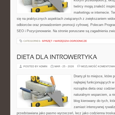
którym przedsiębiorcy, eksp
twórcy mogą znaleźć inspi
marketingu w internecie. T
się na praktycznych aspektach związanych z zwiększaniem widoc
odbiorców oraz prowadzeniem promocji cyfrowej. Polecam Programy 
SEO i Pozycjonowanie. Na stronie poruszane są zagadnienia zwi
CATEGORIES:
SPRZĘT I NARZĘDZIA OGRODNICZE
DIETA DLA INTROWERTYKA
POSTED BY ADMIN
MAR - 25 - 2026
MOŻLIWOŚĆ KOMENTOWA
Drarry.pl to miejsce, które
najlepiej funkcjonujących w
rozsądna dieta oraz codzi
naturalnym wsparciem, a ni
blog kierowany do tych, kt
zamiast intensywnej rywaliza
przedstawiana jako pasmo wyrzeczeń, lecz jako codzienna troska 