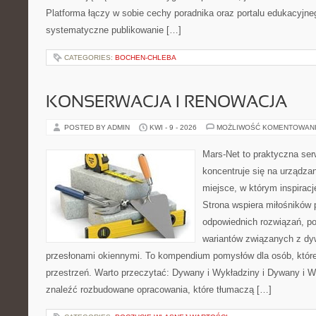
Platforma łączy w sobie cechy poradnika oraz portalu edukacyjneg
systematyczne publikowanie […]
CATEGORIES:
BOCHEN-CHLEBA
KONSERWACJA I RENOWACJA
POSTED BY ADMIN
KWI - 9 - 2026
MOŻLIWOŚĆ KOMENTOWAN
Mars-Net to praktyczna ser
koncentruje się na urządza
miejsce, w którym inspiracj
Strona wspiera miłośników
odpowiednich rozwiązań, po
wariantów związanych z dy
przesłonami okiennymi. To kompendium pomysłów dla osób, któ
przestrzeń. Warto przeczytać: Dywany i Wykładziny i Dywany i W
znaleźć rozbudowane opracowania, które tłumaczą […]