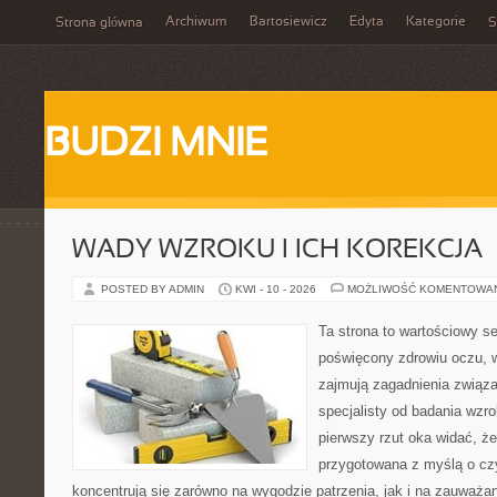
Archiwum
Bartosiewicz
Edyta
Kategorie
Strona główna
S
BUDZI MNIE
WADY WZROKU I ICH KOREKCJA
POSTED BY ADMIN
KWI - 10 - 2026
MOŻLIWOŚĆ KOMENTOWA
Ta strona to wartościowy s
poświęcony zdrowiu oczu, w
zajmują zagadnienia związan
specjalisty od badania wzr
pierwszy rzut oka widać, że
przygotowana z myślą o czy
koncentrują się zarówno na wygodzie patrzenia, jak i na zauważa