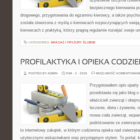
użytkownik otrzyma rzeteln
bezpiecznego kierowania p
drogowego, przygotowania do egzaminu kierowcy, a także psychol
została stworzona z myślą o kierowcach rozpoczynających swoją 
kierowcach z praktyką, którzy pragną regularnie rozwijać swoje um
CATEGORIES:
MAKIJAŻ I FRYZURY ŚLUBNE
PROFILAKTYKA I OPIEKA CODZI
POSTED BY ADMIN
KWI - 2 - 2026
MOŻLIWOŚĆ KOMENTOWAN
Przygotowałem opis oparty 
przedstawia się jako blog o 
właścicieli zwierząt i obejm
leczenie, dieta i żywienie, 
mowa ciała zwierząt, wspar
podróżowanie ze zwierzęci
to internetowy zakątek, w którym codzienna opieka nad zwierzęta
użytecznymi wskazówkami oraz przystępnym stylem. To portal, k