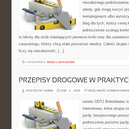
niezależnego podróżowania,
wtedy, gdy mogą ruszyć prz
kempingowym albo wyruszy
blog dla tych, którzy cenią 
jednocześnie szukają konkr
tu teksty dla osób stawiających pierwsze kroki oraz dla zaawan
caravaningu, którzy chcą stale poszerzać wiedzę. Całość skupia 
liczy się niezależność, […]
CATEGORIES:
MODA LUKSUSOWA
PRZEPISY DROGOWE W PRAKTYC
POSTED BY ADMIN
KWI - 3 - 2026
MOŻLIWOŚĆ KOMENTOWAN
serwis ODTJ Bolesławiec t
internetowa, która skupia 
jazdy, bezpiecznego porusz
podnoszenia poziomu jazdy