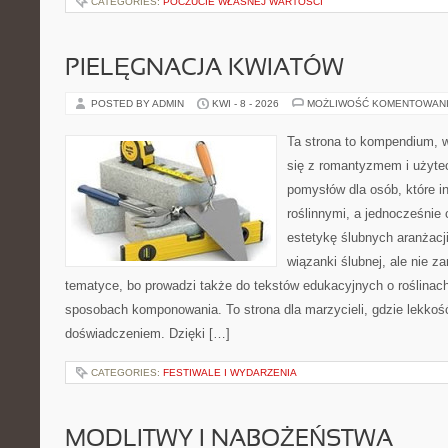
CATEGORIES:
POCZUCIE WŁASNEJ WARTOŚCI
PIELĘGNACJA KWIATÓW
POSTED BY ADMIN
KWI - 8 - 2026
MOŻLIWOŚĆ KOMENTOWAN
Ta strona to kompendium, w
się z romantyzmem i użyte
pomysłów dla osób, które in
roślinnymi, a jednocześnie 
estetykę ślubnych aranżacji
wiązanki ślubnej, ale nie z
tematyce, bo prowadzi także do tekstów edukacyjnych o roślinach
sposobach komponowania. To strona dla marzycieli, gdzie lekkość
doświadczeniem. Dzięki […]
CATEGORIES:
FESTIWALE I WYDARZENIA
MODLITWY I NABOŻEŃSTWA