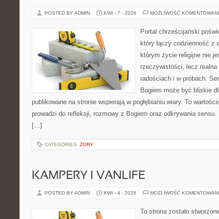
POSTED BY ADMIN
KWI - 7 - 2026
MOŻLIWOŚĆ KOMENTOWAN
Portal chrześcijański pośw
który łączy codzienność z 
którym życie religijne nie j
rzeczywistości, lecz realn
radościach i w próbach. Ser
Bogiem może być bliskie dl
publikowane na stronie wspierają w pogłębianiu wiary. To wartościo
prowadzi do refleksji, rozmowy z Bogiem oraz odkrywania sensu. 
[…]
CATEGORIES:
ŻORY
KAMPERY I VANLIFE
POSTED BY ADMIN
KWI - 4 - 2026
MOŻLIWOŚĆ KOMENTOWAN
To strona zostało stworzon