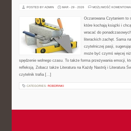
POSTED BY ADMIN
MAR - 29 - 2026
MOŻLIWOŚĆ KOMENTOWA
Oczarowana Czytaniem to s
które kochają książki i chc
wracać do ponadczasowych 
literackich zachęt. Sama n
czytelniczej pasji, sugerując
może być czymś więcej niż
spędzenie wolnego czasu. To także forma przeżywania emocji, k
refleksją. Zobacz także Literatura na Każdy Nastrój i Literatura Św
czytelnik trafia […]
CATEGORIES:
ROBDRINKI