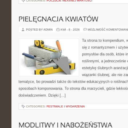
CATEGORIES:
POCZUCIE WŁASNEJ WARTOŚCI
PIELĘGNACJA KWIATÓW
POSTED BY ADMIN
KWI - 8 - 2026
MOŻLIWOŚĆ KOMENTOWAN
Ta strona to kompendium, w
się z romantyzmem i użyte
pomysłów dla osób, które in
roślinnymi, a jednocześnie 
estetykę ślubnych aranżacji
wiązanki ślubnej, ale nie z
tematyce, bo prowadzi także do tekstów edukacyjnych o roślinach
sposobach komponowania. To strona dla marzycieli, gdzie lekkość
doświadczeniem. Dzięki […]
CATEGORIES:
FESTIWALE I WYDARZENIA
MODLITWY I NABOŻEŃSTWA