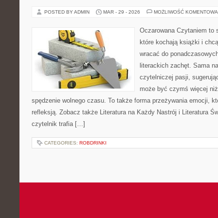
POSTED BY ADMIN
MAR - 29 - 2026
MOŻLIWOŚĆ KOMENTOWA
Oczarowana Czytaniem to s
które kochają książki i chc
wracać do ponadczasowych 
literackich zachęt. Sama n
czytelniczej pasji, sugerując
może być czymś więcej niż
spędzenie wolnego czasu. To także forma przeżywania emocji, k
refleksją. Zobacz także Literatura na Każdy Nastrój i Literatura Św
czytelnik trafia […]
CATEGORIES:
ROBDRINKI