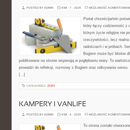
POSTED BY ADMIN
KWI - 7 - 2026
MOŻLIWOŚĆ KOMENTOWAN
Portal chrześcijański pośw
który łączy codzienność z 
którym życie religijne nie j
rzeczywistości, lecz realn
radościach i w próbach. Ser
Bogiem może być bliskie dl
publikowane na stronie wspierają w pogłębianiu wiary. To wartościo
prowadzi do refleksji, rozmowy z Bogiem oraz odkrywania sensu. 
[…]
CATEGORIES:
ŻORY
KAMPERY I VANLIFE
POSTED BY ADMIN
KWI - 4 - 2026
MOŻLIWOŚĆ KOMENTOWAN
To strona zostało stworzon