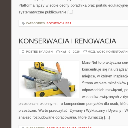
Platforma łączy w sobie cechy poradnika oraz portalu edukacyjneg
systematyczne publikowanie […]
CATEGORIES:
BOCHEN-CHLEBA
KONSERWACJA I RENOWACJA
POSTED BY ADMIN
KWI - 9 - 2026
MOŻLIWOŚĆ KOMENTOWAN
Mars-Net to praktyczna ser
koncentruje się na urządza
miejsce, w którym inspiracj
Strona wspiera miłośników
odpowiednich rozwiązań, po
wariantów związanych z dy
przesłonami okiennymi. To kompendium pomysłów dla osób, któ
przestrzeń. Warto przeczytać: Dywany i Wykładziny i Dywany i W
znaleźć rozbudowane opracowania, które tłumaczą […]