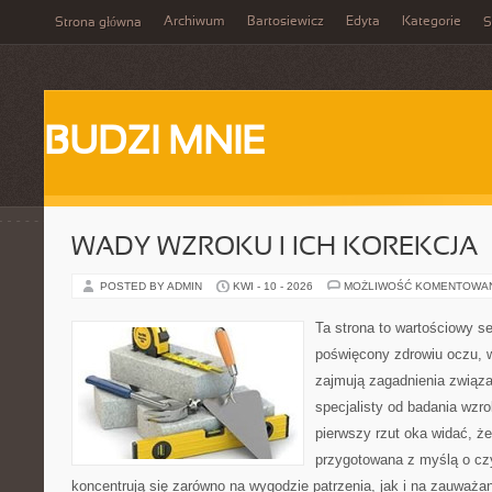
Archiwum
Bartosiewicz
Edyta
Kategorie
Strona główna
S
BUDZI MNIE
WADY WZROKU I ICH KOREKCJA
POSTED BY ADMIN
KWI - 10 - 2026
MOŻLIWOŚĆ KOMENTOWA
Ta strona to wartościowy s
poświęcony zdrowiu oczu, w
zajmują zagadnienia związan
specjalisty od badania wzr
pierwszy rzut oka widać, że
przygotowana z myślą o czy
koncentrują się zarówno na wygodzie patrzenia, jak i na zauważa