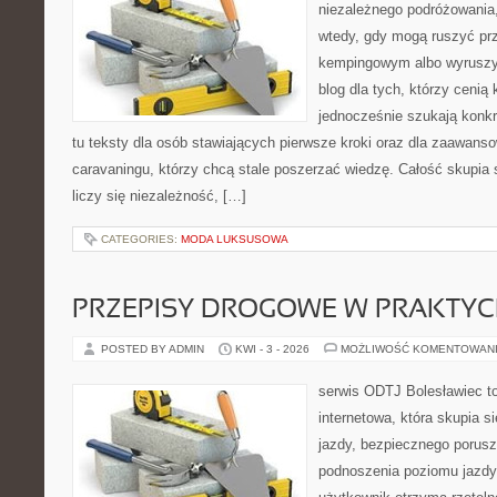
niezależnego podróżowania,
wtedy, gdy mogą ruszyć prz
kempingowym albo wyruszy
blog dla tych, którzy cenią 
jednocześnie szukają konkr
tu teksty dla osób stawiających pierwsze kroki oraz dla zaawan
caravaningu, którzy chcą stale poszerzać wiedzę. Całość skupia 
liczy się niezależność, […]
CATEGORIES:
MODA LUKSUSOWA
PRZEPISY DROGOWE W PRAKTYC
POSTED BY ADMIN
KWI - 3 - 2026
MOŻLIWOŚĆ KOMENTOWAN
serwis ODTJ Bolesławiec t
internetowa, która skupia 
jazdy, bezpiecznego porusz
podnoszenia poziomu jazdy