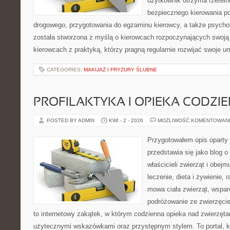
użytkownik otrzyma rzeteln
bezpiecznego kierowania p
drogowego, przygotowania do egzaminu kierowcy, a także psychol
została stworzona z myślą o kierowcach rozpoczynających swoją 
kierowcach z praktyką, którzy pragną regularnie rozwijać swoje um
CATEGORIES:
MAKIJAŻ I FRYZURY ŚLUBNE
PROFILAKTYKA I OPIEKA CODZI
POSTED BY ADMIN
KWI - 2 - 2026
MOŻLIWOŚĆ KOMENTOWAN
Przygotowałem opis oparty 
przedstawia się jako blog o 
właścicieli zwierząt i obejm
leczenie, dieta i żywienie, 
mowa ciała zwierząt, wspar
podróżowanie ze zwierzęci
to internetowy zakątek, w którym codzienna opieka nad zwierzęta
użytecznymi wskazówkami oraz przystępnym stylem. To portal, k