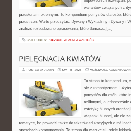
odpowiednich rozwiązań, po
wariantów związanych z dy
przesłonami okiennymi. To kompendium pomysłów dla osób, któ
przestrzeń. Warto przeczytać: Dywany i Wykładziny i Dywany i W
znaleźć rozbudowane opracowania, które tłumaczą […]
CATEGORIES:
POCZUCIE WŁASNEJ WARTOŚCI
PIELĘGNACJA KWIATÓW
POSTED BY ADMIN
KWI - 8 - 2026
MOŻLIWOŚĆ KOMENTOWAN
Ta strona to kompendium, w
się z romantyzmem i użyte
pomysłów dla osób, które in
roślinnymi, a jednocześnie 
estetykę ślubnych aranżacji
wiązanki ślubnej, ale nie z
tematyce, bo prowadzi także do tekstów edukacyjnych o roślinach
sposobach komponowania. To strona dla marzycieli, gdzie lekkość