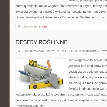
światła, pokazując jak odp
potrafią zmienić każde wnętrze. To przestrzeń dla tych, którzy ce
zwracają uwagę na trwałość wykonania i codzienny komfort użyt
Home i Inteligentne Oświetlenie i Oświetlenie. Na stronie można 
CATEGORIES:
SPORT
DESERY ROŚLINNE
POSTED BY ADMIN
KWI - 23 - 2026
MOŻLIWOŚĆ KOMENTOWA
JemWegańsko to serwis, któ
jedzenia bez produktów od
podejścia do codziennego ż
której smak spotyka się z p
pokazują, że roślinne goto
świeża i jednocześnie wart
wskazówek dla osób, które wypatrują codziennych rozwiązań na p
dnia, wieczorny posiłek, deser czy drobną przekąskę. Zobacz tak
Początkujących. Na […]