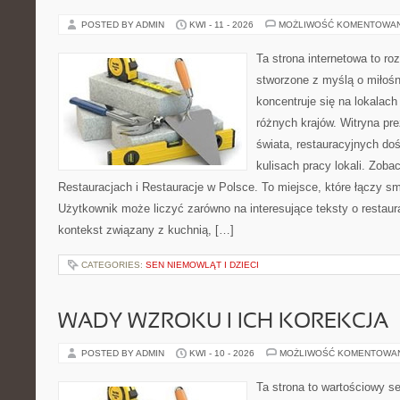
POSTED BY ADMIN
KWI - 11 - 2026
MOŻLIWOŚĆ KOMENTOWA
Ta strona internetowa to r
stworzone z myślą o miłośni
koncentruje się na lokalac
różnych krajów. Witryna pre
świata, restauracyjnych do
kulisach pracy lokali. Zoba
Restauracjach i Restauracje w Polsce. To miejsce, które łączy sma
Użytkownik może liczyć zarówno na interesujące teksty o restaura
kontekst związany z kuchnią, […]
CATEGORIES:
SEN NIEMOWLĄT I DZIECI
WADY WZROKU I ICH KOREKCJA
POSTED BY ADMIN
KWI - 10 - 2026
MOŻLIWOŚĆ KOMENTOWA
Ta strona to wartościowy s