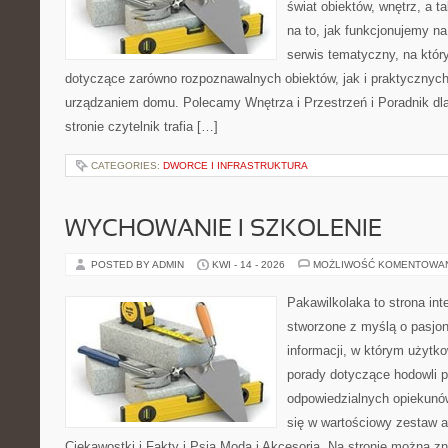
świat obiektów, wnętrz, a 
na to, jak funkcjonujemy na
serwis tematyczny, na któ
dotyczące zarówno rozpoznawalnych obiektów, jak i praktycznyc
urządzaniem domu. Polecamy Wnętrza i Przestrzeń i Poradnik dla
stronie czytelnik trafia […]
CATEGORIES:
DWORCE I INFRASTRUKTURA
WYCHOWANIE I SZKOLENIE
POSTED BY ADMIN
KWI - 14 - 2026
MOŻLIWOŚĆ KOMENTOWA
Pakawilkolaka to strona int
stworzone z myślą o pasjon
informacji, w którym użytk
porady dotyczące hodowli p
odpowiedzialnych opiekunó
się w wartościowy zestaw ar
Ciekawostki i Fakty i Psia Moda i Akcesoria. Na stronie można 