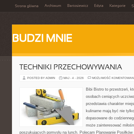
Archiwum
Bartosiewicz
Edyta
Kategorie
Strona główna
S
BUDZI MNIE
TECHNIKI PRZECHOWYWANIA
POSTED BY ADMIN
MAJ - 4 - 2026
MOŻLIWOŚĆ KOMENTOWAN
Bibi Bistro to przestrzeń, k
osobach ceniących uczciwą 
przedstawia charakter miej
kulinarne mają być nie tylk
dopasowane do codziennego 
może zainteresować miłośni
poszukujących pomysłu na lunch. Polecam Planowanie Posiłków 