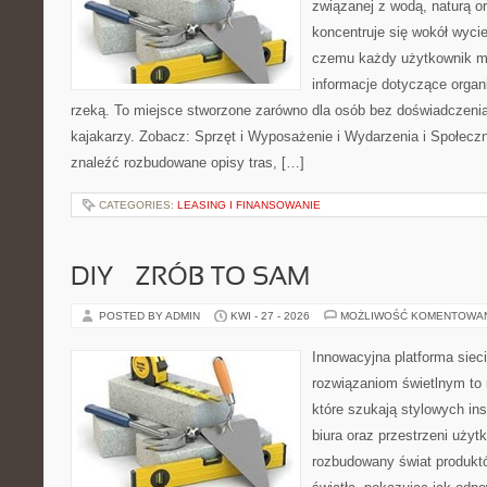
związanej z wodą, naturą o
koncentruje się wokół wyci
czemu każdy użytkownik m
informacje dotyczące organ
rzeką. To miejsce stworzone zarówno dla osób bez doświadczeni
kajakarzy. Zobacz: Sprzęt i Wyposażenie i Wydarzenia i Społecz
znaleźć rozbudowane opisy tras, […]
CATEGORIES:
LEASING I FINANSOWANIE
DIY – ZRÓB TO SAM
POSTED BY ADMIN
KWI - 27 - 2026
MOŻLIWOŚĆ KOMENTOWA
Innowacyjna platforma sie
rozwiązaniom świetlnym to 
które szukają stylowych ins
biura oraz przestrzeni użyt
rozbudowany świat produkt