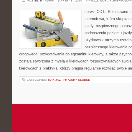
POSTED BY ADMIN
KWI - 3 - 2026
MOŻLIWOŚĆ KOMENTOWAN
serwis ODTJ Bolesławiec t
internetowa, która skupia 
jazdy, bezpiecznego porusz
podnoszenia poziomu jazdy
użytkownik otrzyma rzeteln
bezpiecznego kierowania p
drogowego, przygotowania do egzaminu kierowcy, a także psychol
została stworzona z myślą o kierowcach rozpoczynających swoją 
kierowcach z praktyką, którzy pragną regularnie rozwijać swoje um
CATEGORIES:
MAKIJAŻ I FRYZURY ŚLUBNE