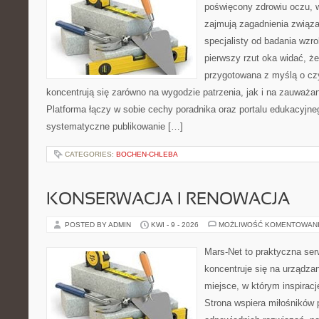
poświęcony zdrowiu oczu, w
zajmują zagadnienia związan
specjalisty od badania wzr
pierwszy rzut oka widać, że
przygotowana z myślą o czy
koncentrują się zarówno na wygodzie patrzenia, jak i na zauważa
Platforma łączy w sobie cechy poradnika oraz portalu edukacyjneg
systematyczne publikowanie […]
CATEGORIES:
BOCHEN-CHLEBA
KONSERWACJA I RENOWACJA
POSTED BY ADMIN
KWI - 9 - 2026
MOŻLIWOŚĆ KOMENTOWAN
Mars-Net to praktyczna ser
koncentruje się na urządza
miejsce, w którym inspiracj
Strona wspiera miłośników