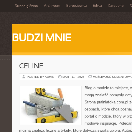
Archiwum
Bartosiewicz
Edyta
Kategorie
Strona główna
S
BUDZI MNIE
CELINE
POSTED BY ADMIN
MAR - 11 - 2026
MOŻLIWOŚĆ KOMENTOWA
Blog o modzie to miejsce, w
mogą znaleźć pomysły dot
Strona pralniafoka.com.pl 
osobach, które chcą pozna
portal o modzie, który w p
modowe inspiracje. Polecam
można znaleźć liczne artykuły, które dotyczą świata ubioru. Autorz