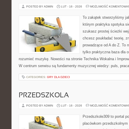
POSTED BY ADMIN
LUT - 16 - 2026
MOŻLIWOŚĆ KOMENTOWA
To zakątek stworzyliśmy ja
którym praktyka spotyka się
szukasz prostej ścieżki we
chcesz poukładać teorię, zn
prowadzące od A do Z. To n
tylko praktyczna baza dla o
rozumieć muzykę. Nowości na stronie Technika Wokalna i Impro
W centrum serwisu są fundamenty muzycznej wiedzy: puls, prac
CATEGORIES:
GRY DLA DZIECI
PRZEDSZKOLA
POSTED BY ADMIN
LUT - 16 - 2026
MOŻLIWOŚĆ KOMENTOWA
Przedszkole309 to portal 
placówkom przedszkolnym o