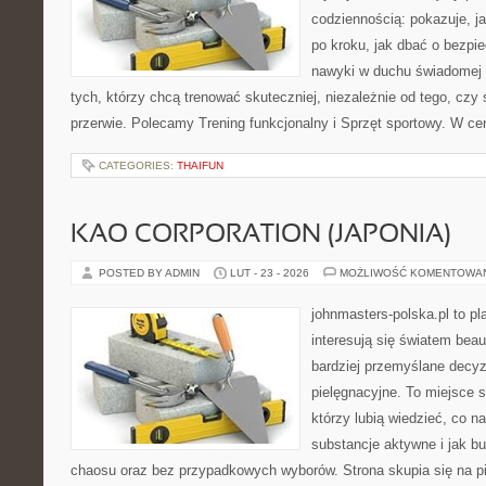
codziennością: pokazuje, 
po kroku, jak dbać o bezpie
nawyki w duchu świadomej r
tych, którzy chcą trenować skuteczniej, niezależnie od tego, czy 
przerwie. Polecamy Trening funkcjonalny i Sprzęt sportowy. W ce
CATEGORIES:
THAIFUN
KAO CORPORATION (JAPONIA)
POSTED BY ADMIN
LUT - 23 - 2026
MOŻLIWOŚĆ KOMENTOWA
johnmasters-polska.pl to pl
interesują się światem bea
bardziej przemyślane decy
pielęgnacyjne. To miejsce 
którzy lubią wiedzieć, co na
substancje aktywne i jak b
chaosu oraz bez przypadkowych wyborów. Strona skupia się na pi