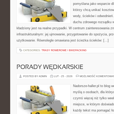
pomyślana jako wsparcie d
którzy chcą unikać koszto
wody, ścieków i odwodnień
duchu zdrowego rozsądku w
kładziony jest na realne przypadki. W centrum zainteresowania zn
infrastrukturalnym: jej ujmowanie, przygotowanie do spożycia, pr
użytkowanie. Równolegle omawiana jest ścieżka ścieków: […]
CATEGORIES:
TRASY ROWEROWE I BIKEPACKING
PORADY WĘDKARSKIE
POSTED BY ADMIN
LUT - 25 - 2026
MOŻLIWOŚĆ KOMENTOWA
Nadorsze-haller.pl to blog w
myślą o osobach, dla który
czymś więcej niż tylko we
miejsce, w którym doświadc
każdy tekst ma pomagać łow