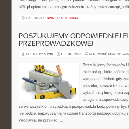
o2fit.pl opiera się na prostym założeniu: każdy może zacząć, jeśl
CATEGORIES:
SPRZĘT I AKCESORIA
POSZUKUJEMY ODPOWIEDNIEJ F
PRZEPROWADZKOWEJ
POSTED BY ADMIN
LIS - 30 - 2025
MOŻLIWOŚĆ KOMENTOWAN
Poszukujemy fachowców Us
takie usługi, które ogólnie
wymagane. Jednak gdy zach
potrzeba, zawsze trzeba w
wybrać taką firmę, która z
usługami przeprowadzkowym
że we wszystkich przypadkach przeprowadzki Łódź powinny być f
nie będzie, najzwyczajniej w czasie transportu naszego dobytku
Wrocławia, na przykład […]