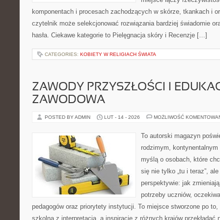
komponentach i procesach zachodzących w skórze, tkankach i or
czytelnik może selekcjonować rozwiązania bardziej świadomie o
hasła. Ciekawe kategorie to Pielęgnacja skóry i Recenzje […]
CATEGORIES:
KOBIETY W RELIGIACH ŚWIATA
ZAWODY PRZYSZŁOŚCI I EDUKA
ZAWODOWA
POSTED BY ADMIN
LUT - 14 - 2026
MOŻLIWOŚĆ KOMENTOWA
To autorski magazyn poświę
rodzimym, kontynentalnym 
myślą o osobach, które chc
się nie tylko „tu i teraz”, a
perspektywie: jak zmieniają
potrzeby uczniów, oczekiwa
pedagogów oraz priorytety instytucji. To miejsce stworzone po to
szkolną z interpretacją, a inspiracje z różnych krajów przekładać