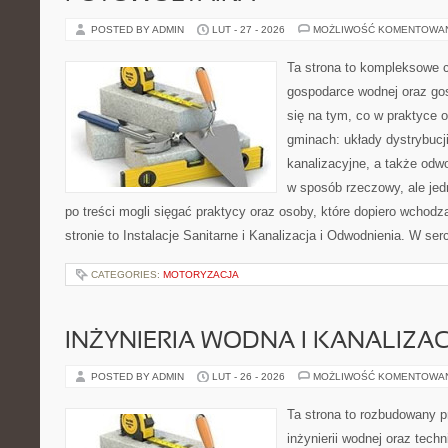
POSTED BY ADMIN
LUT - 27 - 2026
MOŻLIWOŚĆ KOMENTOWA
Ta strona to kompleksowe 
gospodarce wodnej oraz go
się na tym, co w praktyce o
gminach: układy dystrybucj
kanalizacyjne, a także odwo
w sposób rzeczowy, ale jed
po treści mogli sięgać praktycy oraz osoby, które dopiero wchod
stronie to Instalacje Sanitarne i Kanalizacja i Odwodnienia. W se
CATEGORIES:
MOTORYZACJA
INŻYNIERIA WODNA I KANALIZA
POSTED BY ADMIN
LUT - 26 - 2026
MOŻLIWOŚĆ KOMENTOWA
Ta strona to rozbudowany 
inżynierii wodnej oraz techn