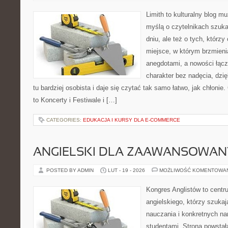
Limith to kulturalny blog m
myślą o czytelnikach szuk
dniu, ale też o tych, którz
miejsce, w którym brzmieni
anegdotami, a nowości łącz
charakter bez nadęcia, dzi
tu bardziej osobista i daje się czytać tak samo łatwo, jak chłonie
to Koncerty i Festiwale i […]
CATEGORIES:
EDUKACJA I KURSY DLA E-COMMERCE
ANGIELSKI DLA ZAAWANSOWA
POSTED BY ADMIN
LUT - 19 - 2026
MOŻLIWOŚĆ KOMENTOWA
Kongres Anglistów to centr
angielskiego, którzy szukaj
nauczania i konkretnych na
studentami. Strona powstał