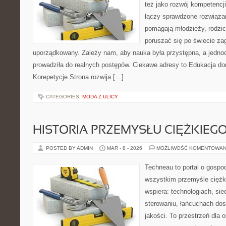
też jako rozwój kompetencj
łączy sprawdzone rozwiązani
pomagają młodzieży, rodzi
poruszać się po świecie z
uporządkowany. Zależy nam, aby nauka była przystępna, a jedno
prowadziła do realnych postępów. Ciekawe adresy to Edukacja do
Korepetycje Strona rozwija […]
CATEGORIES:
MODA Z ULICY
HISTORIA PRZEMYSŁU CIĘŻKIEG
POSTED BY ADMIN
MAR - 8 - 2026
MOŻLIWOŚĆ KOMENTOWAN
Techneau to portal o gospo
wszystkim przemyśle ciężki
wspiera: technologiach, sie
sterowaniu, łańcuchach dos
jakości. To przestrzeń dla 