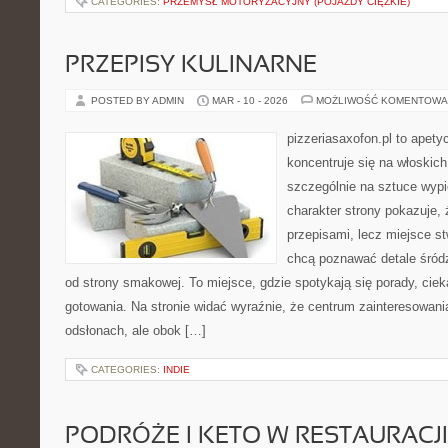
CATEGORIES:
PRZEMYSŁ MOTORYZACYJNY (POJAZDY CIĘŻKIE)
PRZEPISY KULINARNE
POSTED BY ADMIN
MAR - 10 - 2026
MOŻLIWOŚĆ KOMENTOWA
pizzeriasaxofon.pl to apetyc
koncentruje się na włoskich
szczególnie na sztuce wyp
charakter strony pokazuje, ż
przepisami, lecz miejsce st
chcą poznawać detale śród
od strony smakowej. To miejsce, gdzie spotykają się porady, ciek
gotowania. Na stronie widać wyraźnie, że centrum zainteresowani
odsłonach, ale obok […]
CATEGORIES:
INDIE
PODRÓŻE I KETO W RESTAURACJI