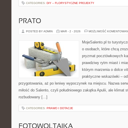
CATEGORIES:
DIY – FLORYSTYCZNE PROJEKTY
PRATO
POSTED BY ADMIN
MAR - 2 - 2026
MOŻLIWOŚĆ KOMENTOWAN
MojeSalento.pl to turystycz
o osobach, które chcą zrozu
pryzmat pocztówkowych kad
prawdziwy rytm miast i mia
którym marzenia o dolce vit
praktyczne wskazówki – od p
przygotowania, aż po leniwy wypoczynek na miejscu. Nazwa serw
miłość do Salento, czyli południowego zakątka Apulii, ale klimat 
rozbudowany […]
CATEGORIES:
PRAWO I DOTACJE
FOTOWOLTAIKA