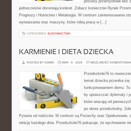
procesy przemysłowe bez z
jednocześnie doceniają konkret. Zobacz koniecznie Rynek Przemy
Prognozy i Hutnictwo i Metalurgia. W centrum zainteresowania sto
wytwarzania oraz maszyny, które robią pracę w […]
CATEGORIES:
BUDOWNICTWO
KARMIENIE I DIETA DZIECKA
POSTED BY ADMIN
MAR - 6 - 2026
MOŻLIWOŚĆ KOMENTOWAN
Przedszkole76 to nowoczesn
temat dziecka przenika się
funkcjonowaniem domu. To 
by upraszczać dylematy i 
które wracają od pierwszyc
po okres przedszkolny. Zoba
Pytania od rodziców. W centrum są Pociechy oraz Opiekunowie, cz
relację każdego dnia. Przedszkole76 pokazuje, że wychowanie nie 