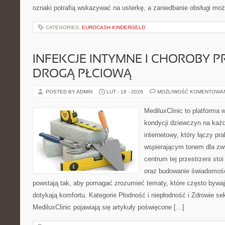
oznaki potrafią wskazywać na usterkę, a zaniedbanie obsługi mo
CATEGORIES:
EUROCASH KINDERGELD
INFEKCJE INTYMNE I CHOROBY 
DROGĄ PŁCIOWĄ
POSTED BY ADMIN
LUT - 18 - 2026
MOŻLIWOŚĆ KOMENTOWA
MediluxClinic to platforma 
kondycji dziewczyn na każd
internetowy, który łączy pr
wspierającym tonem dla z
centrum tej przestrzeni sto
oraz budowanie świadomośc
powstają tak, aby pomagać zrozumieć tematy, które często bywaj
dotykają komfortu. Kategorie Płodność i niepłodność i Zdrowie s
MediluxClinic pojawiają się artykuły poświęcone […]