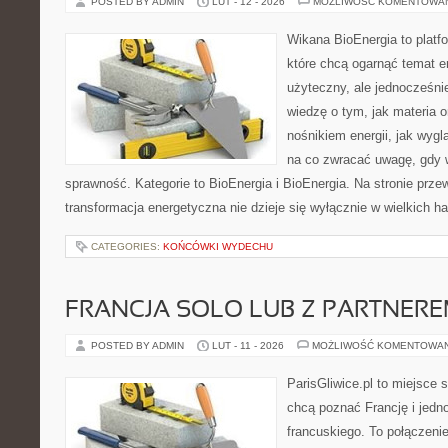
POSTED BY ADMIN
LUT - 12 - 2026
MOŻLIWOŚĆ KOMENTOWA
Wikana BioEnergia to platf
które chcą ogarnąć temat e
użyteczny, ale jednocześnie
wiedzę o tym, jak materia 
nośnikiem energii, jak wygl
na co zwracać uwagę, gdy 
sprawność. Kategorie to BioEnergia i BioEnergia. Na stronie przew
transformacja energetyczna nie dzieje się wyłącznie w wielkich ha
CATEGORIES:
KOŃCÓWKI WYDECHU
FRANCJA SOLO LUB Z PARTNER
POSTED BY ADMIN
LUT - 11 - 2026
MOŻLIWOŚĆ KOMENTOWA
ParisGliwice.pl to miejsce 
chcą poznać Francję i jedn
francuskiego. To połączeni