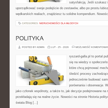
satysfakcją. Jeśli szukasz 
uporządkować swoje podejście do zestawów, albo po prostu lubisz
wędkarskich realiach, znajdziesz tu solidne kompendium. Nowości
CATEGORIES:
NIERUCHOMOŚCI DLA MŁODYCH
POLITYKA
POSTED BY ADMIN
LUT - 25 - 2026
MOŻLIWOŚĆ KOMENTOWA
ryszard-galla.pl to portal p
się na wiedzy o społeczeńst
które chcą pojmować mecha
śledzić procesy zachodząc
jednocześnie budować samo
porównania i obserwacje. W
jako członek wspólnoty, a także to, jak decyzje podejmowane na
przekładają się na realne życie. Nowości na stronie Historia poli
świata Blog […]