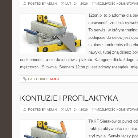
POSTED BY ADMIN
LUT - 24 - 2026
MOŻLIWOŚĆ KOMENTOWA
12ton.pl to platforma dla o
sprawność, zmienić sylwetk
To serwis, w którym trening 
podejście do celów jest opa
szukasz konkretów albo c
nawyki, tutaj znajdziesz 
codzienności, a nie do ideałów z plakatu. Kategorie dla każdego t
mężczyzn i Siłownia. Sednem 12ton.pl jest zdrowy rozsądek: mi
CATEGORIES:
MODA
KONTUZJE I PROFILAKTYKA
POSTED BY ADMIN
LUT - 24 - 2026
MOŻLIWOŚĆ KOMENTOWA
TKKF Sieraków to punkt odn
traktują aktywność nie jako
styl życia. Serwis łączy po