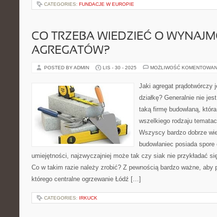
CATEGORIES:
FUNDACJE W EUROPIE
CO TRZEBA WIEDZIEĆ O WYNAJ
AGREGATÓW?
POSTED BY ADMIN
LIS - 30 - 2025
MOŻLIWOŚĆ KOMENTOWAN
Jaki agregat prądotwórczy 
działkę? Generalnie nie jes
taką firmę budowlaną, któr
wszelkiego rodzaju temata
Wszyscy bardzo dobrze wie
budowlaniec posiada spore 
umiejętności, najzwyczajniej może tak czy siak nie przykładać si
Co w takim razie należy zrobić? Z pewnością bardzo ważne, aby p
którego centralne ogrzewanie Łódź […]
CATEGORIES:
IRKUCK