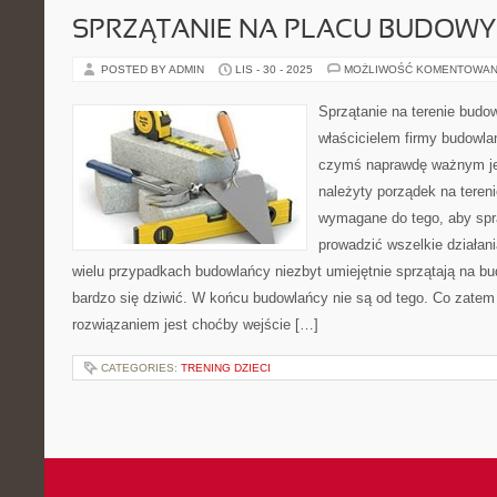
SPRZĄTANIE NA PLACU BUDOWY
POSTED BY ADMIN
LIS - 30 - 2025
MOŻLIWOŚĆ KOMENTOWAN
Sprzątanie na terenie budow
właścicielem firmy budowla
czymś naprawdę ważnym jes
należyty porządek na teren
wymagane do tego, aby spr
prowadzić wszelkie działan
wielu przypadkach budowlańcy niezbyt umiejętnie sprzątają na b
bardzo się dziwić. W końcu budowlańcy nie są od tego. Co zate
rozwiązaniem jest choćby wejście […]
CATEGORIES:
TRENING DZIECI