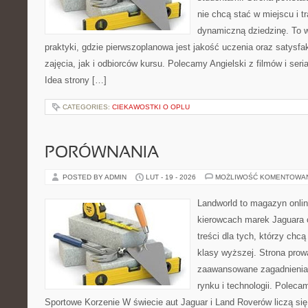
nie chcą stać w miejscu i t
dynamiczną dziedzinę. To ws
praktyki, gdzie pierwszoplanowa jest jakość uczenia oraz satys
zajęcia, jak i odbiorców kursu. Polecamy Angielski z filmów i seria
Idea strony […]
CATEGORIES:
CIEKAWOSTKI O OPLU
PORÓWNANIA
POSTED BY ADMIN
LUT - 19 - 2026
MOŻLIWOŚĆ KOMENTOWA
Landworld to magazyn onli
kierowcach marek Jaguara 
treści dla tych, którzy chc
klasy wyższej. Strona prow
zaawansowane zagadnienia,
rynku i technologii. Poleca
Sportowe Korzenie W świecie aut Jaguar i Land Roverów liczą si