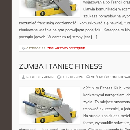
wojażowania po Francji oraz
ułatwia komunikację w roz
szukasz pomysłów na wypra
zrozumieć francuską codzienność i komunikować się pewniej, tuta
zbudowane właśnie na tym podwójnym podejściu. Kategorie to Nocl
początkujących. W centrum tej strony jest […]
CATEGORIES:
ŻEGLARSTWO DOSTĘPNE
ZUMBA I TANIEC FITNESS
POSTED BY ADMIN
LUT - 10 - 2026
MOŻLIWOŚĆ KOMENTOWA
o2fit.pl to Fitness Klub, kt
konkretnymi narzędziami do
życia. To miejsce stworzon
trenować skuteczniej, a jed
Na stronie znajdziesz treś
formę, wysmuklić sylwetkę,
równowagi — bez presji, za to z planem. Ciekawe kategorie to Dom