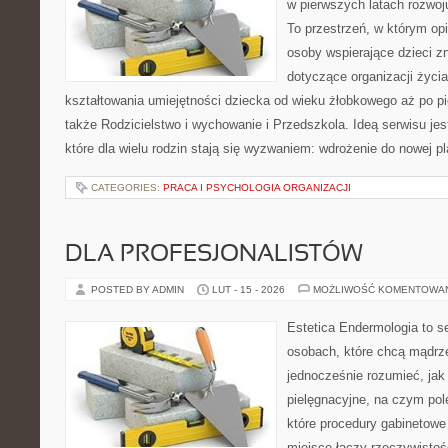
w pierwszych latach rozwo
To przestrzeń, w którym o
osoby wspierające dzieci z
dotyczące organizacji życi
kształtowania umiejętności dziecka od wieku żłobkowego aż po pi
także Rodzicielstwo i wychowanie i Przedszkola. Ideą serwisu je
które dla wielu rodzin stają się wyzwaniem: wdrożenie do nowej p
CATEGORIES:
PRACA I PSYCHOLOGIA ORGANIZACJI
DLA PROFESJONALISTÓW
POSTED BY ADMIN
LUT - 15 - 2026
MOŻLIWOŚĆ KOMENTOWA
Estetica Endermologia to s
osobach, które chcą mądrze
jednocześnie rozumieć, jak 
pielęgnacyjne, na czym pol
które procedury gabinetowe 
miejsce łączy rzeczywistoś