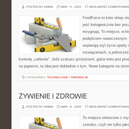
POSTED BY ADMIN
MAR - 9 - 2026
MOŻLIWOŚĆ KOMENTOWAN
FoodForce to keto sklep st
jeść ketogenicznie bez poc
rezygnują. To miejsce, w k
podejściem nowoczesnym: w
wspierają styl życia opart
rozwiązaniach, a jednocze
kontrolę „carbsów”. Jeśli szukasz przestrzeni, gdzie keto jest pros
na papierze, ta idea jest dokładnie o tym. Nowe kategorie na stron
CATEGORIES:
TECHNOLOGIE I INNOWACJE
ŻYWIENIE I ZDROWIE
POSTED BY ADMIN
MAR - 8 - 2026
MOŻLIWOŚĆ KOMENTOWAN
To miejsce stworzone z myś
szeroko, czyli nie tylko jak