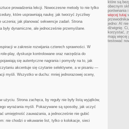
które są bez
obecnym skl
sztuce prowadzenia lekcji. Nowoczesne metody to nie tylko
porównania i
rocedury, które usprawniają naukę; jak tworzyć życzliwy
więcej tutaj
w
przewodnika
le uczenia; jak planować sekwencje zadań. Strona
jedno: AI ni
dźwignię. Ci
ia były dynamiczne, ale jednocześnie przemyślane.
korzystać, z
mają więcej 
testować no
nspiracji w zakresie rozwijania czterech sprawności. W
ole-play, dyskusje kontrolowane oraz narzędzia do
ojawiają się autentyczne nagrania i pomysły na to, jak
czytaniu akcentuje się czytanie selektywne, a w pisaniu —
zacji myśli. Wszystko w duchu: mniej jednorazowej oceny,
życiu. Strona zachęca, by reguły nie były listą wyjątków,
zego wyrażania myśli. Pokazywane są sposoby, jak uczyć
wać umiejętność zauważania, a jednocześnie nie gubić
: nie chodzi o wkuwanie list, tylko o kolokacje, sieci