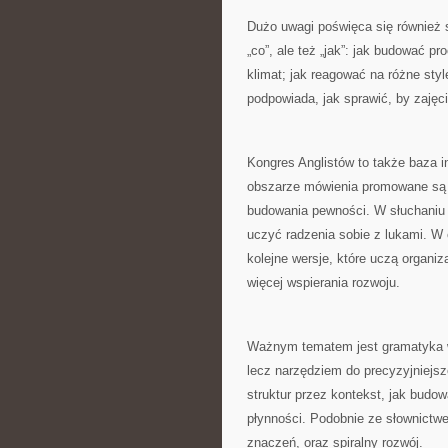
Dużo uwagi poświęca się również 
„co”, ale też „jak”: jak budować p
klimat; jak reagować na różne sty
podpowiada, jak sprawić, by zajęc
Kongres Anglistów to także baza i
obszarze mówienia promowane są r
budowania pewności. W słuchaniu p
uczyć radzenia sobie z lukami. W 
kolejne wersje, które uczą organi
więcej wspierania rozwoju.
Ważnym tematem jest gramatyka w u
lecz narzędziem do precyzyjniejs
struktur przez kontekst, jak budo
płynności. Podobnie ze słownictwem
znaczeń, oraz spiralny rozwój.