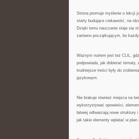
Strona promuje myślenie o lekcji j
starty budujące ciekawość, na rdze
Dzięki temu nauczanie staje się st
zarówno początkującym, bo każdy 
Ważnym nurtem jest też CLIL, gdzi
podpowiada, jak dobierać tematy, a
trudniejsze treści były do zrobien
językowym.
Nie brakuje również miejsca na 
wykorzystywać opowieści, element
łatwiej odtwarzają nowe struktury i
jak takie elementy wplatać w plan 