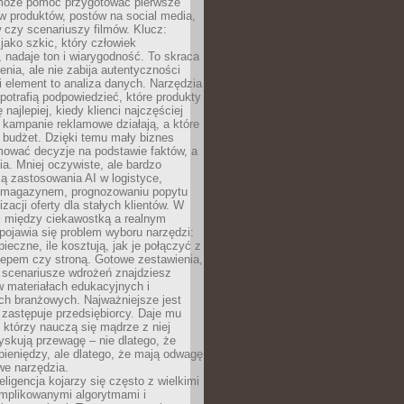
 może pomóc przygotować pierwsze
w produktów, postów na social media,
 czy scenariuszy filmów. Klucz:
 jako szkic, który człowiek
 nadaje ton i wiarygodność. To skraca
enia, ale nie zabija autentyczności
i element to analiza danych. Narzędzia
 potrafią podpowiedzieć, które produkty
 najlepiej, kiedy klienci najczęściej
e kampanie reklamowe działają, a które
ą budżet. Dzięki temu mały biznes
ować decyzje na podstawie faktów, a
ia. Mniej oczywiste, ale bardzo
ą zastosowania AI w logistyce,
 magazynem, prognozowaniu popytu
zacji oferty dla stałych klientów. W
i między ciekawostką a realnym
ojawia się problem wyboru narzędzi:
pieczne, ile kosztują, jak je połączyć z
epem czy stroną. Gotowe zestawienia,
 scenariusze wdrożeń znajdziesz
 materiałach edukacyjnych i
ch branżowych. Najważniejsze jest
e zastępuje przedsiębiorcy. Daje mu
, którzy nauczą się mądrze z niej
yskują przewagę – nie dlatego, że
pieniędzy, ale dlatego, że mają odwagę
we narzędzia.
eligencja kojarzy się często z wielkimi
omplikowanymi algorytmami i