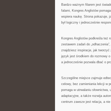
Bardzo ważnym filarem jest świad
falami, Kongres Anglistów pomaga 
wspiera naukę. Strona pokazuje, ja
był logiczny i jednocześnie respo
Kongres Anglistów podkreśla też r
zestawem zadań do „odhaczenia”, 
znajdziesz inspiracje, jak tworzyć 
język jest środkiem do rozmowy o 
a jednocześnie pozwala dbać o pr
Szczególne miejsce zajmuje edtec
celowy, bez zamieniania lekcji w 
pomaga w utrwalaniu słownictwa, 
adaptacyjne, a także rozwija aut
centrum zawsze jest relacja, a nie