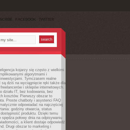
SCRIBE
FACEBOOK
TWITTER
eligencja kojarzy się często z wielkimi
omplikowanymi algorytmami i
 inwestycjami. Tymczasem realne
I są dziś na wyciągnięcie ręki także dla
 freelancerów i sklepów internetowych.
 działu IT, bez kodowania, bez
ch kosztów. Pierwszy obszar to
nta. Proste chatboty i asystenci FAQ
omatycznie odpowiadać na najczęściej
ania: godziny otwarcia, status
 dostępność produktu. Dzięki temu
ie spędza połowy dnia na odpisywaniu
iadomości, a klient dostaje odpowiedź
nd. Drugi obszar to marketing i