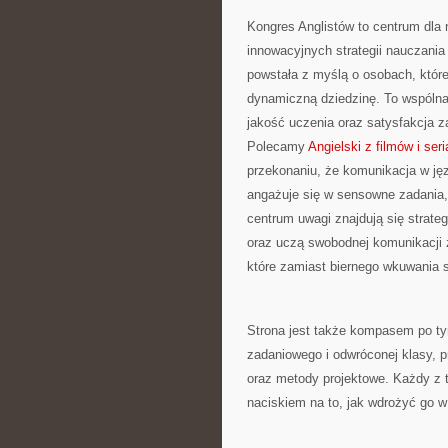
Kongres Anglistów to centrum dla 
innowacyjnych strategii nauczania
powstała z myślą o osobach, które
dynamiczną dziedzinę. To wspólna p
jakość uczenia oraz satysfakcja z
Polecamy
Angielski z filmów i seria
przekonaniu, że komunikacja w języ
angażuje się w sensowne zadania,
centrum uwagi znajdują się strate
oraz uczą swobodnej komunikacji 
które zamiast biernego wkuwania 
Strona jest także kompasem po tym
zadaniowego i odwróconej klasy, p
oraz metody projektowe. Każdy z 
naciskiem na to, jak wdrożyć go 