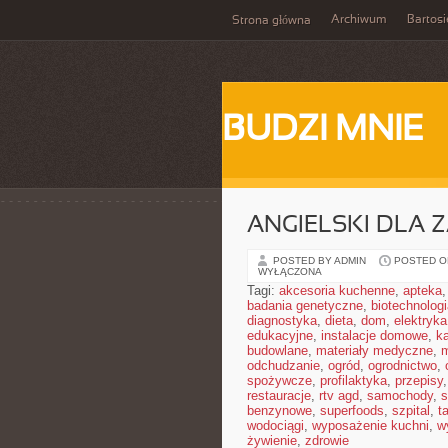
Archiwum
Bartosi
Strona główna
BUDZI MNIE
ANGIELSKI DLA
POSTED BY ADMIN
POSTED ON
WYŁĄCZONA
Tagi:
akcesoria kuchenne
,
apteka
badania genetyczne
,
biotechnolog
diagnostyka
,
dieta
,
dom
,
elektryka
edukacyjne
,
instalacje domowe
,
ka
budowlane
,
materiały medyczne
,
m
odchudzanie
,
ogród
,
ogrodnictwo
,
spożywcze
,
profilaktyka
,
przepisy
restauracje
,
rtv agd
,
samochody
,
s
benzynowe
,
superfoods
,
szpital
,
t
wodociągi
,
wyposażenie kuchni
,
w
żywienie
,
zdrowie