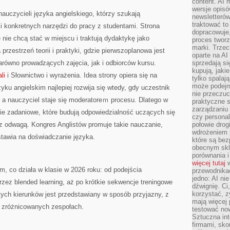
content. AI
wersje opisó
nauczycieli języka angielskiego, którzy szukają
newsletterów
traktować to
 i konkretnych narzędzi do pracy z studentami. Strona
dopracowuje,
 nie chcą stać w miejscu i traktują dydaktykę jako
proces tworz
marki. Trzec
rzestrzeń teorii i praktyki, gdzie pierwszoplanowa jest
oparte na AI
arówno prowadzących zajęcia, jak i odbiorców kursu.
sprzedają się
kupują, jaki
li
i Słownictwo i wyrażenia. Idea strony opiera się na
tylko spalaj
może podejm
ku angielskim najlepiej rozwija się wtedy, gdy uczestnik
nie przeczuc
 a nauczyciel staje się moderatoreｍ procesu. Dlatego w
praktyczne s
zarządzaniu
gie zadaniowe, które budują odpowiedzialność uczących się
czy personali
z odwagą. Kongres Anglistów promuje takie nauczanie,
połowie drog
wdrożeniem p
stawia na doświadczanie języka.
które są bez
obecnym skl
porównania i
więcej tutaj
w
, co działa w klasie w 2026 roku: od podejścia
przewodnika
jedno: AI ni
rzez blended learning, aż po krótkie sekwencje treningowe
dźwignię. Ci
korzystać, z
tych kierunków jest przedstawiany w sposób przyjazny, z
mają więcej 
w zróżnicowanych zespołach.
testować no
Sztuczna int
firmami, sk