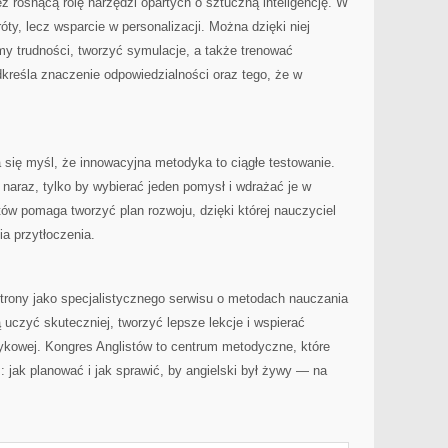
 rosnącą rolę narzędzi opartych o sztuczną inteligencję. W
róty, lecz wsparcie w personalizacji. Można dzięki niej
my trudności, tworzyć symulacje, a także trenować
reśla znaczenie odpowiedzialności oraz tego, że w
 się myśl, że innowacyjna metodyka to ciągłe testowanie.
 naraz, tylko by wybierać jeden pomysł i wdrażać je w
ów pomaga tworzyć plan rozwoju, dzięki której nauczyciel
a przytłoczenia.
strony jako specjalistycznego serwisu o metodach nauczania
ą uczyć skuteczniej, tworzyć lepsze lekcje i wspierać
ykowej. Kongres Anglistów to centrum metodyczne, które
: jak planować i jak sprawić, by angielski był żywy — na