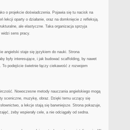
ako o projekcie doświadczenia. Pojawia się tu nacisk na
ń lekcji oparty o działanie, oraz na domknięcie z refleksją.
rukturalne, ale elastyczne. Taka organizacja sprzyja
widzi sens pracy.
e angielski staje się językiem do nauki. Strona
by były interesujące, i jak budować scaffolding, by nawet
ia. To podejście świetnie łączy ciekawość z rozwojem
twórczość. Nowoczesne metody nauczania angielskiego mogą
y sceniczne, muzykę, obraz. Dzięki temu uczący się
 słownictwo, a lekcje stają się barwniejsze. Strona pokazuje,
zajęć, żeby wspierały cele, a nie odciągały od sedna.