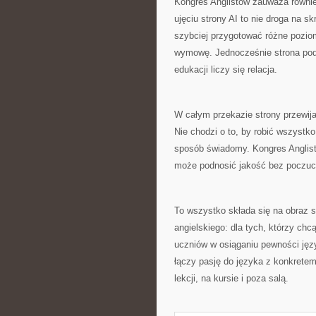
Kongres Anglistów zauważa również
ujęciu strony AI to nie droga na sk
szybciej przygotować różne pozio
wymowę. Jednocześnie strona podk
edukacji liczy się relacja.
W całym przekazie strony przewija
Nie chodzi o to, by robić wszystko
sposób świadomy. Kongres Anglist
może podnosić jakość bez poczuci
To wszystko składa się na obraz 
angielskiego: dla tych, którzy chc
uczniów w osiąganiu pewności jęz
łączy pasję do języka z konkretem
lekcji, na kursie i poza salą.