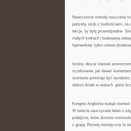
Nowoczesne metody nauczania to 
potrzeby osób z trudnościami, na 
lekcje, by były przewidywalne. Str
małych krokach i budowania odwag
fajerwerków, tylko celowe działania
Istotny obszar stanowi assessment
oczekiwania, jak dawać komentarz 
ocenianie przestaje być wyrokiem,
dobrze działa w realiach, gdzie lic
Kongres Anglistów buduje również
W świecie nauczyciela łatwo o rut
podejście, które docenia rzemiosł
z grupą. Rozwój metodyczny to nie