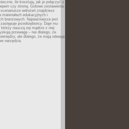
pieczne, ile kosztują, jak je połączyć z
epem czy stroną. Gotowe zestawienia,
 scenariusze wdrożeń znajdziesz
 materiałach edukacyjnych i
ch branżowych. Najważniejsze jest
e zastępuje przedsiębiorcy. Daje mu
, którzy nauczą się mądrze z niej
yskują przewagę – nie dlatego, że
pieniędzy, ale dlatego, że mają odwagę
we narzędzia.