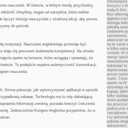
milionowymi
ome nauczanie. W świecie, w którym trendy przychodzą
korzyści z A
małych firm,
odróżnić chwytliwy slogan od narzędzia, które realnie
Bez własnego
gigantyczny
k łączyć intuicję nauczyciela z strukturą lekcji, aby proces
obsługa klie
nsywny do potrzeb.
potrafią aut
zadawane pyt
zamówienia,
właściciel n
olę motywacji. Nauczanie angielskiego przestaje być
na te same w
w kilka seku
a staje się procesem budowania kompetencji. Na stronie
content. AI
wersje opisó
zajęcia oparte na temacie, które wciągają i sprawiają, że
newsletterów
świecie. To podejście wspiera autentyczność komunikacji,
traktować to
dopracowuje,
ogram nauczania.
proces tworz
marki. Trzec
oparte na AI
sprzedają się
h. Strona pokazuje, jak wykorzystywać aplikacje w sposób
kupują, jaki
tylko spalaj
przypadkową zabawę. Technologia ma tu rolę ułatwiającą:
może podejm
usprawnia informację zwrotną, pozwala tworzyć ćwiczenia
nie przeczuc
praktyczne s
onomię. Jednocześnie Kongres Anglistów przypomina, że w
zarządzaniu
czy personali
 ekran.
połowie drog
wdrożeniem p