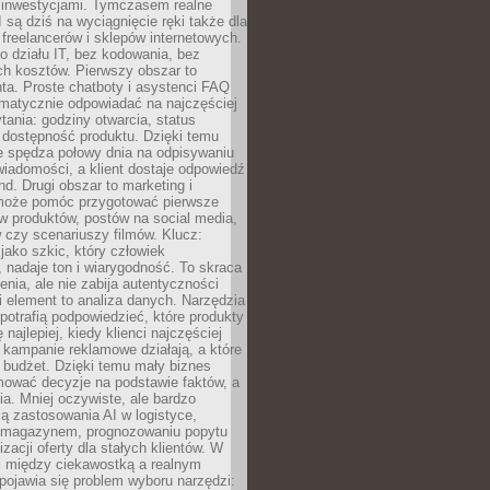
 inwestycjami. Tymczasem realne
I są dziś na wyciągnięcie ręki także dla
 freelancerów i sklepów internetowych.
 działu IT, bez kodowania, bez
ch kosztów. Pierwszy obszar to
nta. Proste chatboty i asystenci FAQ
omatycznie odpowiadać na najczęściej
ania: godziny otwarcia, status
 dostępność produktu. Dzięki temu
ie spędza połowy dnia na odpisywaniu
iadomości, a klient dostaje odpowiedź
nd. Drugi obszar to marketing i
 może pomóc przygotować pierwsze
w produktów, postów na social media,
 czy scenariuszy filmów. Klucz:
 jako szkic, który człowiek
 nadaje ton i wiarygodność. To skraca
enia, ale nie zabija autentyczności
i element to analiza danych. Narzędzia
 potrafią podpowiedzieć, które produkty
 najlepiej, kiedy klienci najczęściej
e kampanie reklamowe działają, a które
ą budżet. Dzięki temu mały biznes
ować decyzje na podstawie faktów, a
ia. Mniej oczywiste, ale bardzo
ą zastosowania AI w logistyce,
 magazynem, prognozowaniu popytu
zacji oferty dla stałych klientów. W
i między ciekawostką a realnym
ojawia się problem wyboru narzędzi: