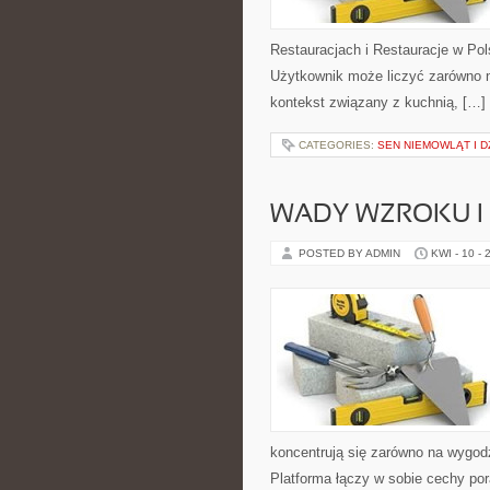
Restauracjach i Restauracje w Pols
Użytkownik może liczyć zarówno na
kontekst związany z kuchnią, […]
CATEGORIES:
SEN NIEMOWLĄT I D
WADY WZROKU I 
POSTED BY ADMIN
KWI - 10 - 
koncentrują się zarówno na wygodz
Platforma łączy w sobie cechy pora