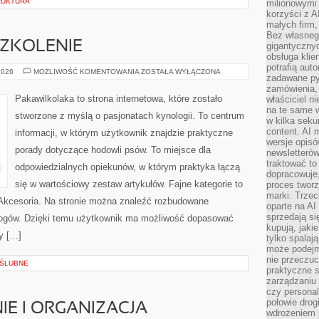
RUKTURA
milionowymi
korzyści z A
małych firm,
Bez własnego
SZKOLENIE
gigantyczny
obsługa klie
potrafią aut
WYCHOWANIE
2026
MOŻLIWOŚĆ KOMENTOWANIA
ZOSTAŁA WYŁĄCZONA
zadawane pyt
I
SZKOLENIE
zamówienia,
Pakawilkolaka to strona internetowa, które zostało
właściciel n
na te same w
stworzone z myślą o pasjonatach kynologii. To centrum
w kilka seku
content. AI
informacji, w którym użytkownik znajdzie praktyczne
wersje opisó
porady dotyczące hodowli psów. To miejsce dla
newsletterów
traktować to
odpowiedzialnych opiekunów, w którym praktyka łączą
dopracowuje,
się w wartościowy zestaw artykułów. Fajne kategorie to
proces tworz
marki. Trzec
i Akcesoria. Na stronie można znaleźć rozbudowane
oparte na AI
sprzedają się
nogów. Dzięki temu użytkownik ma możliwość dopasować
kupują, jaki
y […]
tylko spalaj
może podejm
nie przeczuc
 ŚLUBNE
praktyczne s
zarządzaniu
czy personali
połowie drog
E I ORGANIZACJA
wdrożeniem p