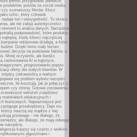
 może pomóc przygotować pierwsze
w produktów, postów na social media,
 czy scenariuszy filmów. Klucz:
 jako szkic, który człowiek
 nadaje ton i wiarygodność. To skraca
enia, ale nie zabija autentyczności
i element to analiza danych. Narzędzia
 potrafią podpowiedzieć, które produkty
 najlepiej, kiedy klienci najczęściej
e kampanie reklamowe działają, a które
ą budżet. Dzięki temu mały biznes
ować decyzje na podstawie faktów, a
ia. Mniej oczywiste, ale bardzo
ą zastosowania AI w logistyce,
 magazynem, prognozowaniu popytu
zacji oferty dla stałych klientów. W
i między ciekawostką a realnym
ojawia się problem wyboru narzędzi:
pieczne, ile kosztują, jak je połączyć z
epem czy stroną. Gotowe zestawienia,
 scenariusze wdrożeń znajdziesz
 materiałach edukacyjnych i
ch branżowych. Najważniejsze jest
e zastępuje przedsiębiorcy. Daje mu
, którzy nauczą się mądrze z niej
yskują przewagę – nie dlatego, że
pieniędzy, ale dlatego, że mają odwagę
we narzędzia.
eligencja kojarzy się często z wielkimi
omplikowanymi algorytmami i