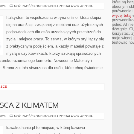
które są bez
PRZECHOWYWANIE
obecnym skl
2026
MOŻLIWOŚĆ KOMENTOWANIA
ZOSTAŁA WYŁĄCZONA
I
porównania i
ORGANIZACJA
więcej tutaj
w
Italsystem to współczesna witryna online, która skupia
przewodnika
jedno: AI ni
się na aranżacji związanej z meblami oraz użytecznych
dźwignię. Ci
podpowiedziach dla osób urządzających przestrzeń do
korzystać, z
mają więcej 
życia i miejsce pracy. To serwis, w którym styl łączy się
testować no
z praktycznym podejściem, a każdy materiał powstaje z
myślą o użytkownikach, którzy szukają sprawdzonych
zeroko rozumianego komfortu. Nowości to Materiały i
 Strona została stworzona dla osób, które chcą świadomie
LSCE
JSCA Z KLIMATEM
KAWIARNIE
2026
MOŻLIWOŚĆ KOMENTOWANIA
ZOSTAŁA WYŁĄCZONA
I
MIEJSCA
Z
kawakochanie.pl to miejsce, w której kawowa
KLIMATEM