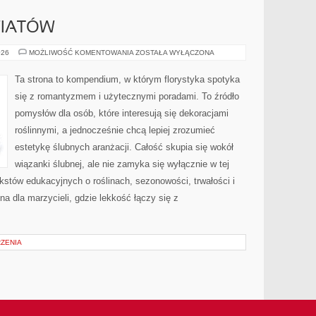
WIATÓW
PIELĘGNACJA
026
MOŻLIWOŚĆ KOMENTOWANIA
ZOSTAŁA WYŁĄCZONA
KWIATÓW
Ta strona to kompendium, w którym florystyka spotyka
się z romantyzmem i użytecznymi poradami. To źródło
pomysłów dla osób, które interesują się dekoracjami
roślinnymi, a jednocześnie chcą lepiej zrozumieć
estetykę ślubnych aranżacji. Całość skupia się wokół
wiązanki ślubnej, ale nie zamyka się wyłącznie w tej
kstów edukacyjnych o roślinach, sezonowości, trwałości i
 dla marzycieli, gdzie lekkość łączy się z
RZENIA