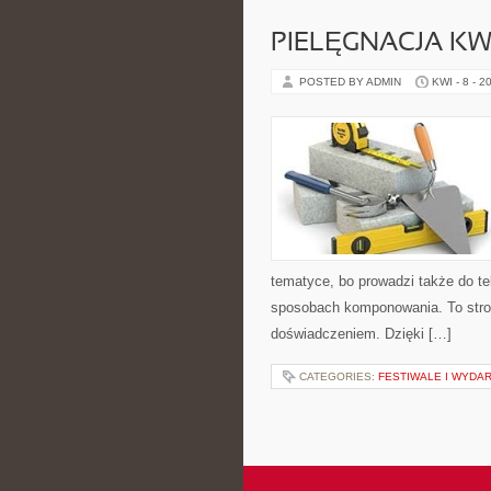
PIELĘGNACJA K
POSTED BY ADMIN
KWI - 8 - 2
tematyce, bo prowadzi także do te
sposobach komponowania. To strona
doświadczeniem. Dzięki […]
CATEGORIES:
FESTIWALE I WYDA