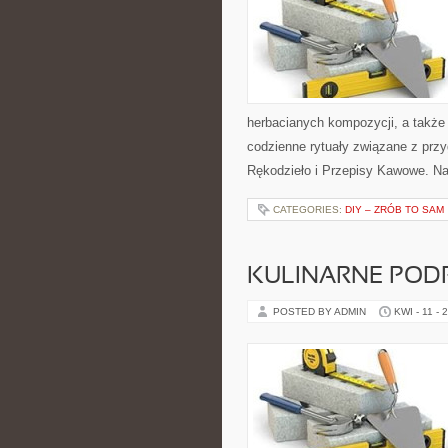
herbacianych kompozycji, a także 
codzienne rytuały związane z pr
Rękodzieło i Przepisy Kawowe. Na
CATEGORIES:
DIY – ZRÓB TO SAM
KULINARNE POD
POSTED BY ADMIN
KWI - 11 - 