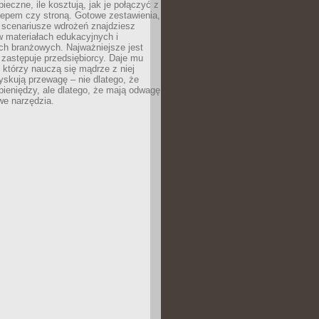
pieczne, ile kosztują, jak je połączyć z
epem czy stroną. Gotowe zestawienia,
 scenariusze wdrożeń znajdziesz
 materiałach edukacyjnych i
ch branżowych. Najważniejsze jest
e zastępuje przedsiębiorcy. Daje mu
, którzy nauczą się mądrze z niej
yskują przewagę – nie dlatego, że
pieniędzy, ale dlatego, że mają odwagę
we narzędzia.