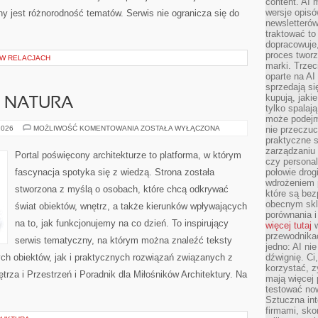
content. AI
wersje opisó
rony jest różnorodność tematów. Serwis nie ogranicza się do
newsletterów
traktować to
dopracowuje,
proces tworz
 W RELACJACH
marki. Trzec
oparte na AI
sprzedają się
kupują, jaki
A NATURA
tylko spalaj
może podejm
ARCHITEKTURA
2026
MOŻLIWOŚĆ KOMENTOWANIA
ZOSTAŁA WYŁĄCZONA
nie przeczuc
A
praktyczne s
NATURA
zarządzaniu
Portal poświęcony architekturze to platforma, w którym
czy personali
fascynacja spotyka się z wiedzą. Strona została
połowie drog
wdrożeniem p
stworzona z myślą o osobach, które chcą odkrywać
które są bez
obecnym skl
świat obiektów, wnętrz, a także kierunków wpływających
porównania i
na to, jak funkcjonujemy na co dzień. To inspirujący
więcej tutaj
w
przewodnika
serwis tematyczny, na którym można znaleźć teksty
jedno: AI ni
h obiektów, jak i praktycznych rozwiązań związanych z
dźwignię. Ci
korzystać, z
za i Przestrzeń i Poradnik dla Miłośników Architektury. Na
mają więcej 
testować no
Sztuczna int
firmami, sk