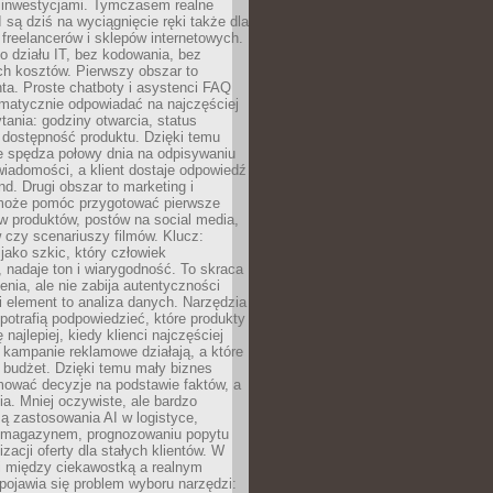
 inwestycjami. Tymczasem realne
I są dziś na wyciągnięcie ręki także dla
 freelancerów i sklepów internetowych.
 działu IT, bez kodowania, bez
ch kosztów. Pierwszy obszar to
nta. Proste chatboty i asystenci FAQ
omatycznie odpowiadać na najczęściej
ania: godziny otwarcia, status
 dostępność produktu. Dzięki temu
ie spędza połowy dnia na odpisywaniu
iadomości, a klient dostaje odpowiedź
nd. Drugi obszar to marketing i
 może pomóc przygotować pierwsze
w produktów, postów na social media,
 czy scenariuszy filmów. Klucz:
 jako szkic, który człowiek
 nadaje ton i wiarygodność. To skraca
enia, ale nie zabija autentyczności
i element to analiza danych. Narzędzia
 potrafią podpowiedzieć, które produkty
 najlepiej, kiedy klienci najczęściej
e kampanie reklamowe działają, a które
ą budżet. Dzięki temu mały biznes
ować decyzje na podstawie faktów, a
ia. Mniej oczywiste, ale bardzo
ą zastosowania AI w logistyce,
 magazynem, prognozowaniu popytu
zacji oferty dla stałych klientów. W
i między ciekawostką a realnym
ojawia się problem wyboru narzędzi: