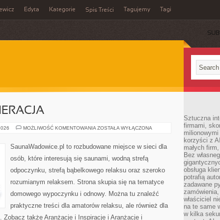
ewicz
Edyta
Kategorie
Tagujemy
Tagi
Spis Treści
SUB
NERACJA
Sztuczna int
firmami, sk
ZDROWIE
2026
MOŻLIWOŚĆ KOMENTOWANIA
ZOSTAŁA WYŁĄCZONA
milionowymi
I
REGENERACJA
korzyści z A
SaunaWadowice.pl to rozbudowane miejsce w sieci dla
małych firm,
Bez własnego
osób, które interesują się saunami, wodną strefą
gigantyczny
obsługa klie
odpoczynku, strefą bąbelkowego relaksu oraz szeroko
potrafią aut
rozumianym relaksem. Strona skupia się na tematyce
zadawane pyt
zamówienia,
domowego wypoczynku i odnowy. Można tu znaleźć
właściciel n
praktyczne treści dla amatorów relaksu, ale również dla
na te same w
w kilka seku
obacz także Aranżacje i Inspiracje i Aranżacje i