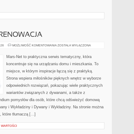
 RENOWACJA
KONSERWACJA
026
MOŻLIWOŚĆ KOMENTOWANIA
ZOSTAŁA WYŁĄCZONA
I
RENOWACJA
Mars-Net to praktyczna serwis tematyczny, która
koncentruje się na urządzaniu domu i mieszkania. To
miejsce, w którym inspiracje łączą się z praktyką.
Strona wspiera miłośników pięknych wnętrz w wyborze
odpowiednich rozwiązań, pokazując wiele praktycznych
wariantów związanych z dywanami, a także z
ndium pomysłów dla osób, które chcą odświeżyć domową
wany i Wykładziny i Dywany i Wykładziny. Na stronie można
 które tłumaczą […]
 WARTOŚCI