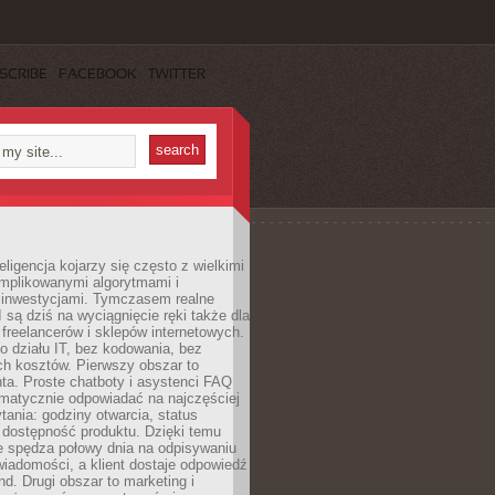
SCRIBE
FACEBOOK
TWITTER
eligencja kojarzy się często z wielkimi
omplikowanymi algorytmami i
 inwestycjami. Tymczasem realne
I są dziś na wyciągnięcie ręki także dla
 freelancerów i sklepów internetowych.
 działu IT, bez kodowania, bez
ch kosztów. Pierwszy obszar to
nta. Proste chatboty i asystenci FAQ
omatycznie odpowiadać na najczęściej
ania: godziny otwarcia, status
 dostępność produktu. Dzięki temu
ie spędza połowy dnia na odpisywaniu
iadomości, a klient dostaje odpowiedź
nd. Drugi obszar to marketing i