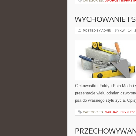
CATEGORIES:
DWORCE I INFRAST
WYCHOWANIE I 
POSTED BY ADMIN
KWI - 14 - 
Ciekawostki i Fakty i Psia Moda 
prezentacje wielu odmian czworo
psa do własnego stylu życia. Opis
CATEGORIES:
MAKIJAŻ I FRYZURY
PRZECHOWYWANI