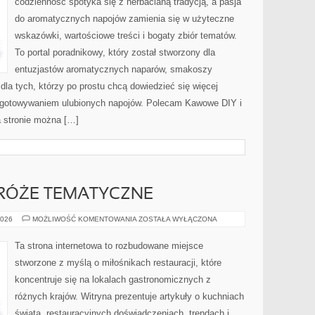
codzienność spotyka się z herbacianą tradycją, a pasja
do aromatycznych napojów zamienia się w użyteczne
wskazówki, wartościowe treści i bogaty zbiór tematów.
To portal poradnikowy, który został stworzony dla
entuzjastów aromatycznych naparów, smakoszy
dla tych, którzy po prostu chcą dowiedzieć się więcej
zygotowywaniem ulubionych napojów. Polecam Kawowe DIY i
 stronie można […]
RÓŻE TEMATYCZNE
KULINARNE
2026
MOŻLIWOŚĆ KOMENTOWANIA
ZOSTAŁA WYŁĄCZONA
PODRÓŻE
TEMATYCZNE
Ta strona internetowa to rozbudowane miejsce
stworzone z myślą o miłośnikach restauracji, które
koncentruje się na lokalach gastronomicznych z
różnych krajów. Witryna prezentuje artykuły o kuchniach
świata, restauracyjnych doświadczeniach, trendach i