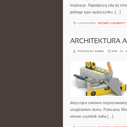
Inspiracje. Największą siłą tej st
jednego typu wypoczynku, […]
CATEGORIES:
ROZWÓJ OSOBISTY
ARCHITEKTURA 
POSTED BY ADMIN
KWI - 15 - 
dotyczące zarówno rozpoznawalnyc
urządzaniem domu. Polecamy Wnętr
stronie czytelnik trafia […]