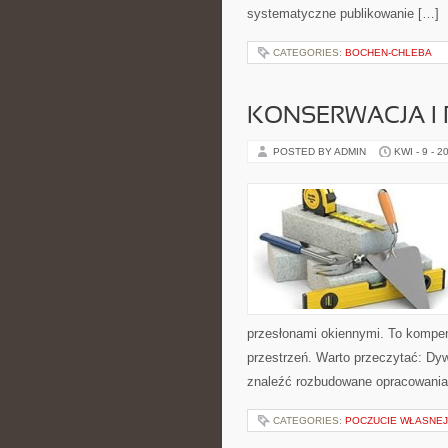
systematyczne publikowanie […]
CATEGORIES:
BOCHEN-CHLEBA
KONSERWACJA I
POSTED BY ADMIN
KWI - 9 - 2
przesłonami okiennymi. To kompe
przestrzeń. Warto przeczytać: Dy
znaleźć rozbudowane opracowania,
CATEGORIES:
POCZUCIE WŁASNEJ