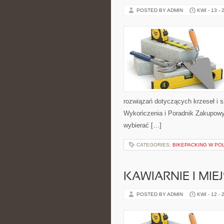
POSTED BY ADMIN
KWI - 13 - 
rozwiązań dotyczących krzeseł i s
Wykończenia i Poradnik Zakupowy.
wybierać […]
CATEGORIES:
BIKEPACKING W PO
KAWIARNIE I MIE
POSTED BY ADMIN
KWI - 12 - 