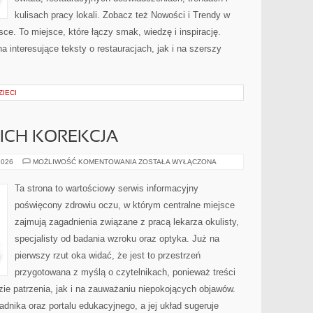
kulisach pracy lokali. Zobacz też Nowości i Trendy w
ce. To miejsce, które łączy smak, wiedzę i inspirację.
 interesujące teksty o restauracjach, jak i na szerszy
ZIECI
ICH KOREKCJA
WADY
2026
MOŻLIWOŚĆ KOMENTOWANIA
ZOSTAŁA WYŁĄCZONA
WZROKU
I
ICH
Ta strona to wartościowy serwis informacyjny
KOREKCJA
poświęcony zdrowiu oczu, w którym centralne miejsce
zajmują zagadnienia związane z pracą lekarza okulisty,
specjalisty od badania wzroku oraz optyka. Już na
pierwszy rzut oka widać, że jest to przestrzeń
przygotowana z myślą o czytelnikach, ponieważ treści
ie patrzenia, jak i na zauważaniu niepokojących objawów.
dnika oraz portalu edukacyjnego, a jej układ sugeruje