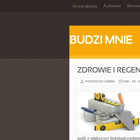
Archiwum
Bartosi
Strona główna
BUDZI MNIE
ZDROWIE I REGE
POSTED BY ADMIN
KWI - 19 - 
osób z większym doświadczeniem. Z