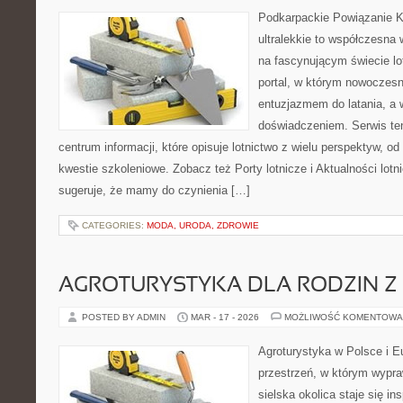
Podkarpackie Powiązanie K
ultralekkie to współczesna 
na fascynującym świecie lot
portal, w którym nowoczesn
entuzjazmem do latania, a 
doświadczeniem. Serwis te
centrum informacji, które opisuje lotnictwo z wielu perspektyw, o
kwestie szkoleniowe. Zobacz też Porty lotnicze i Aktualności lot
sugeruje, że mamy do czynienia […]
CATEGORIES:
MODA, URODA, ZDROWIE
AGROTURYSTYKA DLA RODZIN Z 
POSTED BY ADMIN
MAR - 17 - 2026
MOŻLIWOŚĆ KOMENTOWA
Agroturystyka w Polsce i Eu
przestrzeń, w którym wypra
sielska okolica staje się in