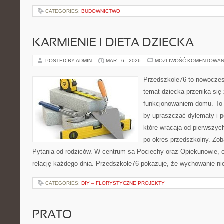
CATEGORIES:
BUDOWNICTWO
KARMIENIE I DIETA DZIECKA
POSTED BY ADMIN
MAR - 6 - 2026
MOŻLIWOŚĆ KOMENTOWAN
Przedszkole76 to nowoczesn
temat dziecka przenika się
funkcjonowaniem domu. To 
by upraszczać dylematy i 
które wracają od pierwszyc
po okres przedszkolny. Zoba
Pytania od rodziców. W centrum są Pociechy oraz Opiekunowie, cz
relację każdego dnia. Przedszkole76 pokazuje, że wychowanie nie 
CATEGORIES:
DIY – FLORYSTYCZNE PROJEKTY
PRATO