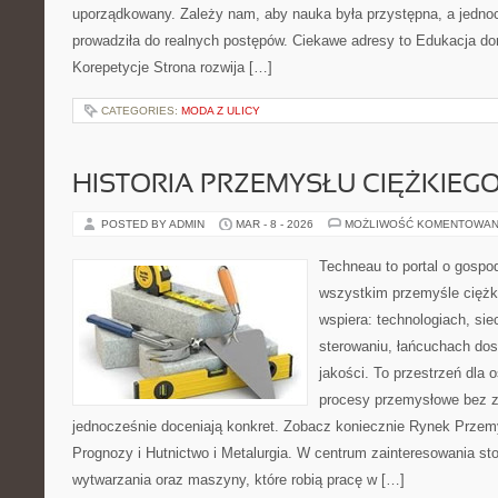
uporządkowany. Zależy nam, aby nauka była przystępna, a jedno
prowadziła do realnych postępów. Ciekawe adresy to Edukacja do
Korepetycje Strona rozwija […]
CATEGORIES:
MODA Z ULICY
HISTORIA PRZEMYSŁU CIĘŻKIEG
POSTED BY ADMIN
MAR - 8 - 2026
MOŻLIWOŚĆ KOMENTOWAN
Techneau to portal o gospo
wszystkim przemyśle ciężki
wspiera: technologiach, sie
sterowaniu, łańcuchach dos
jakości. To przestrzeń dla 
procesy przemysłowe bez z
jednocześnie doceniają konkret. Zobacz koniecznie Rynek Przemy
Prognozy i Hutnictwo i Metalurgia. W centrum zainteresowania sto
wytwarzania oraz maszyny, które robią pracę w […]