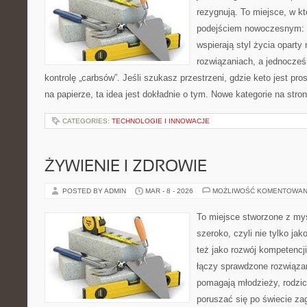
rezygnują. To miejsce, w k
podejściem nowoczesnym: w
wspierają styl życia opart
rozwiązaniach, a jednocze
kontrolę „carbsów”. Jeśli szukasz przestrzeni, gdzie keto jest pros
na papierze, ta idea jest dokładnie o tym. Nowe kategorie na stron
CATEGORIES:
TECHNOLOGIE I INNOWACJE
ŻYWIENIE I ZDROWIE
POSTED BY ADMIN
MAR - 8 - 2026
MOŻLIWOŚĆ KOMENTOWAN
To miejsce stworzone z myś
szeroko, czyli nie tylko jak
też jako rozwój kompetencj
łączy sprawdzone rozwiązani
pomagają młodzieży, rodzi
poruszać się po świecie z