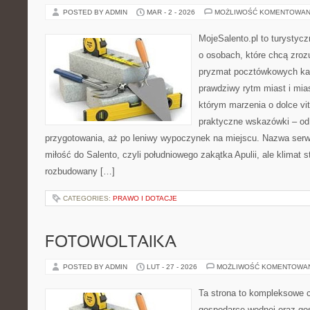
POSTED BY ADMIN
MAR - 2 - 2026
MOŻLIWOŚĆ KOMENTOWAN
MojeSalento.pl to turystycz
o osobach, które chcą zrozu
pryzmat pocztówkowych kad
prawdziwy rytm miast i mia
którym marzenia o dolce vit
praktyczne wskazówki – od p
przygotowania, aż po leniwy wypoczynek na miejscu. Nazwa serw
miłość do Salento, czyli południowego zakątka Apulii, ale klimat 
rozbudowany […]
CATEGORIES:
PRAWO I DOTACJE
FOTOWOLTAIKA
POSTED BY ADMIN
LUT - 27 - 2026
MOŻLIWOŚĆ KOMENTOWA
Ta strona to kompleksowe 
gospodarce wodnej oraz go