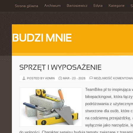
Archiwum
Bartosiewicz
Edyta
Kategorie
Strona główna
S
BUDZI MNIE
SPRZĘT I WYPOSAŻENIE
POSTED BY ADMIN
MAR - 23 - 2026
MOŻLIWOŚĆ KOMENTOWA
TeamBike.pl to inspirująca
bikepackingowi, która łączy
podróżowania z użyteczny
stworzone dla osób, które c
na codzienną przejażdżkę, a
wyłącznie jako narzędzie, l
do wolności. Charakter serwisu budują tematy związane z trasam