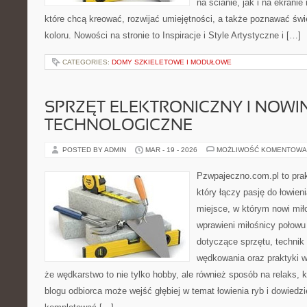
na ścianie, jak i na ekranie
które chcą kreować, rozwijać umiejętności, a także poznawać św
koloru. Nowości na stronie to Inspiracje i Style Artystyczne i […]
CATEGORIES:
DOMY SZKIELETOWE I MODUŁOWE
SPRZĘT ELEKTRONICZNY I NOWI
TECHNOLOGICZNE
POSTED BY ADMIN
MAR - 19 - 2026
MOŻLIWOŚĆ KOMENTOWA
Pzwpajeczno.com.pl to pra
który łączy pasję do łowieni
miejsce, w którym nowi miło
wprawieni miłośnicy połowu
dotyczące sprzętu, technik
wędkowania oraz praktyki w
że wędkarstwo to nie tylko hobby, ale również sposób na relaks, k
blogu odbiorca może wejść głębiej w temat łowienia ryb i dowiedzie