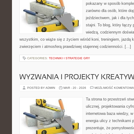
pokazany w sposób komplek
zarówno dla osób, które do
jeździectwem, jak i dla tych
stajni. To blog, który łączy
wiedzą, codziennym doświa
wszystkim, co wiąże się z życiem wśród koni, treningiem, jazdą k
zwierzęciem i atmosferą prawdziwej stajennej codzienności. […]
CATEGORIES:
TECHNIKI I STRATEGIE GRY
WYZWANIA I PROJEKTY KREATY
POSTED BY ADMIN
MAR - 20 - 2026
MOŻLIWOŚĆ KOMENTOWA
Ta strona to przestrzeń stw
ulicznej, projektowania cyf
internetowa baza wiedzy, w
energia ulicy z technikami 
prezentuje, że pomysłowoś