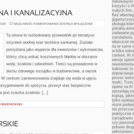
milionowymi
korzyści z A
małych firm,
NA I KANALIZACYJNA
Bez własnego
gigantyczny
obsługa klie
INŻYNIERIA
2026
MOŻLIWOŚĆ KOMENTOWANIA
ZOSTAŁA WYŁĄCZONA
WODNA
potrafią aut
I
zadawane pyt
KANALIZACYJNA
Ta strona to rozbudowany przewodnik po tematyce
zamówienia,
właściciel n
inżynierii wodnej oraz technice sanitarnej. Została
na te same w
pomyślana jako wsparcie dla inwestorów i wykonawców,
w kilka seku
content. AI
którzy chcą unikać kosztownych błędów w obszarze
wersje opisó
wody, ścieków i odwodnień. Treści są prowadzone w
newsletterów
traktować to
duchu zdrowego rozsądku w budownictwie, a nacisk
dopracowuje,
proces tworz
i. W centrum zainteresowania znajduje się woda w ujęciu
marki. Trzec
, przygotowanie do spożycia, przesył oraz bezpieczne
oparte na AI
sprzedają się
 jest ścieżka ścieków: […]
kupują, jaki
tylko spalaj
może podejm
 BIKEPACKING
nie przeczuc
praktyczne s
zarządzaniu
czy personali
SKIE
połowie drog
wdrożeniem p