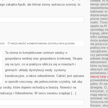
content. AI
wersje opisó
ego zakątka Apulii, ale klimat strony wykracza szerzej: to
newsletterów
traktować to
dopracowuje,
proces tworz
marki. Trzec
oparte na AI
sprzedają się
kupują, jaki
tylko spalaj
może podejm
FOTOWOLTAIKA
2026
MOŻLIWOŚĆ KOMENTOWANIA
ZOSTAŁA WYŁĄCZONA
nie przeczuc
praktyczne s
zarządzaniu
Ta strona to kompleksowe centrum wiedzy o
czy personali
gospodarce wodnej oraz gospodarce ściekowej. Skupia
połowie drog
wdrożeniem p
się na tym, co w praktyce oblicza się w miastach i
które są bez
obecnym skl
gminach: układy dystrybucji wody, systemy
porównania i
kanalizacyjne, a także odwodnienie. Całość jest opisana
więcej tutaj
w
przewodnika
w sposób rzeczowy, ale jednocześnie czytelny, tak aby
jedno: AI ni
raz osoby, które dopiero wchodzą w branżę. Nowości na
dźwignię. Ci
korzystać, z
Kanalizacja i Odwodnienia. W sercu serwisu znajduje […]
mają więcej 
testować no
Sztuczna int
firmami, sk