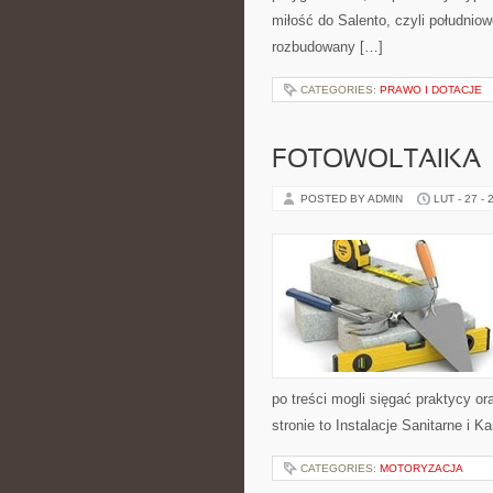
miłość do Salento, czyli południow
rozbudowany […]
CATEGORIES:
PRAWO I DOTACJE
FOTOWOLTAIKA
POSTED BY ADMIN
LUT - 27 - 
po treści mogli sięgać praktycy o
stronie to Instalacje Sanitarne i 
CATEGORIES:
MOTORYZACJA