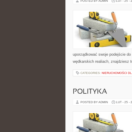
POSTED BY ADMIN
LUT - 25 - 
uporządkować swoje podejście do z
wędkarskich realiach, znajdziesz 
CATEGORIES:
NIERUCHOMOŚCI D
POLITYKA
POSTED BY ADMIN
LUT - 25 - 