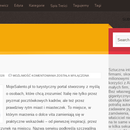
ewicz
Edyta
Kategorie
Tagujemy
Tagi
Spis Treści
SUB
Sztuczna int
firmami, sk
PRATO
2026
MOŻLIWOŚĆ KOMENTOWANIA
ZOSTAŁA WYŁĄCZONA
milionowymi
korzyści z A
MojeSalento.pl to turystyczny portal stworzony z myślą
małych firm,
Bez własnego
o osobach, które chcą zrozumieć Italię nie tylko przez
gigantyczny
obsługa klie
pryzmat pocztówkowych kadrów, ale też przez
potrafią aut
prawdziwy rytm miast i miasteczek. To miejsce, w
zadawane pyt
zamówienia,
którym marzenia o dolce vita zamieniają się w
właściciel n
praktyczne wskazówki – od pierwszej inspiracji, przez
na te same w
w kilka seku
czynek na miejscu. Nazwa serwisu podkreśla szczególną