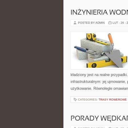
INŻYNIERIA WOD
POSTED BY ADMIN
LUT - 26 - 
kładziony jest na realne przypadk
infrastrukturalnym: jej ujmowanie
użytkowanie. Równolegle omawiana
CATEGORIES:
TRASY ROWEROWE I
PORADY WĘDKAR