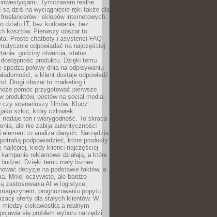
 inwestycjami. Tymczasem realne
I są dziś na wyciągnięcie ręki także dla
 freelancerów i sklepów internetowych.
 działu IT, bez kodowania, bez
ch kosztów. Pierwszy obszar to
nta. Proste chatboty i asystenci FAQ
omatycznie odpowiadać na najczęściej
ania: godziny otwarcia, status
 dostępność produktu. Dzięki temu
ie spędza połowy dnia na odpisywaniu
iadomości, a klient dostaje odpowiedź
nd. Drugi obszar to marketing i
 może pomóc przygotować pierwsze
w produktów, postów na social media,
 czy scenariuszy filmów. Klucz:
 jako szkic, który człowiek
 nadaje ton i wiarygodność. To skraca
enia, ale nie zabija autentyczności
i element to analiza danych. Narzędzia
 potrafią podpowiedzieć, które produkty
 najlepiej, kiedy klienci najczęściej
e kampanie reklamowe działają, a które
ą budżet. Dzięki temu mały biznes
ować decyzje na podstawie faktów, a
ia. Mniej oczywiste, ale bardzo
ą zastosowania AI w logistyce,
 magazynem, prognozowaniu popytu
zacji oferty dla stałych klientów. W
i między ciekawostką a realnym
ojawia się problem wyboru narzędzi: