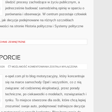
śledzić procesy zachodzące w życiu publicznym, a
jednocześnie budować samodzielną opinię w oparciu o
porównania i obserwacje. W centrum pozostaje człowiek
to, jak decyzje podejmowane na różnych szczeblach
owości na stronie Historia polityczna i Systemy polityczne
ZCHNIE ZEWNĘTRZNE
PORCIE
OPEL
2026
MOŻLIWOŚĆ KOMENTOWANIA
ZOSTAŁA WYŁĄCZONA
W
MOTORSPORCIE
e-opel.com.pl to blog motoryzacyjny, który koncentruje
się na marce samochody Opel i wszystkim, co z nią
związane: od codziennej eksploatacji, przez porady
techniczne, po ciekawostki o modelach, rozwiązaniach i
rynku. To miejsce stworzone dla osób, które chcą lepiej
zrozumieć swoje auto, podejmować trafniejsze decyzje