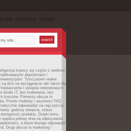
SCRIBE
FACEBOOK
TWITTER
eligencja kojarzy się często z wielkimi
omplikowanymi algorytmami i
 inwestycjami. Tymczasem realne
I są dziś na wyciągnięcie ręki także dla
 freelancerów i sklepów internetowych.
 działu IT, bez kodowania, bez
ch kosztów. Pierwszy obszar to
nta. Proste chatboty i asystenci FAQ
omatycznie odpowiadać na najczęściej
ania: godziny otwarcia, status
 dostępność produktu. Dzięki temu
ie spędza połowy dnia na odpisywaniu
iadomości, a klient dostaje odpowiedź
nd. Drugi obszar to marketing i