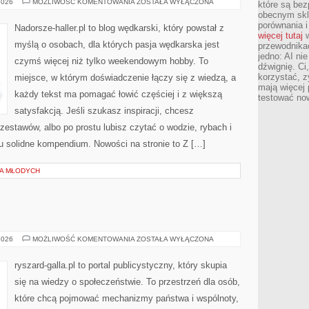
PORADY
2026
MOŻLIWOŚĆ KOMENTOWANIA
ZOSTAŁA WYŁĄCZONA
które są bez
WĘDKARSKIE
obecnym skl
porównania i
Nadorsze-haller.pl to blog wędkarski, który powstał z
więcej tutaj
w
myślą o osobach, dla których pasja wędkarska jest
przewodnika
jedno: AI ni
czymś więcej niż tylko weekendowym hobby. To
dźwignię. Ci
korzystać, z
miejsce, w którym doświadczenie łączy się z wiedzą, a
mają więcej 
każdy tekst ma pomagać łowić częściej i z większą
testować no
satysfakcją. Jeśli szukasz inspiracji, chcesz
estawów, albo po prostu lubisz czytać o wodzie, rybach i
tu solidne kompendium. Nowości na stronie to Z […]
LA MŁODYCH
POLITYKA
2026
MOŻLIWOŚĆ KOMENTOWANIA
ZOSTAŁA WYŁĄCZONA
ryszard-galla.pl to portal publicystyczny, który skupia
się na wiedzy o społeczeństwie. To przestrzeń dla osób,
które chcą pojmować mechanizmy państwa i wspólnoty,