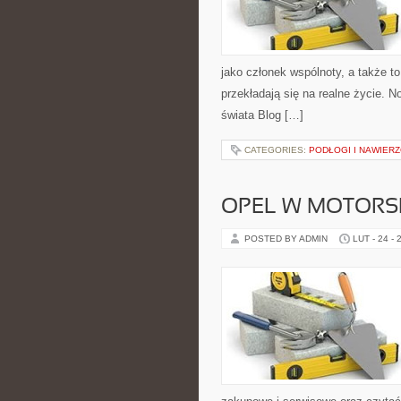
jako członek wspólnoty, a także 
przekładają się na realne życie. N
świata Blog […]
CATEGORIES:
PODŁOGI I NAWIER
OPEL W MOTORS
POSTED BY ADMIN
LUT - 24 - 