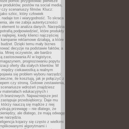
 może pomóc przygotować pierwsze
w produktów, postów na social media,
 czy scenariuszy filmów. Klucz:
 jako szkic, który człowiek
 nadaje ton i wiarygodność. To skraca
enia, ale nie zabija autentyczności
i element to analiza danych. Narzędzia
 potrafią podpowiedzieć, które produkty
 najlepiej, kiedy klienci najczęściej
e kampanie reklamowe działają, a które
ą budżet. Dzięki temu mały biznes
ować decyzje na podstawie faktów, a
ia. Mniej oczywiste, ale bardzo
ą zastosowania AI w logistyce,
 magazynem, prognozowaniu popytu
zacji oferty dla stałych klientów. W
i między ciekawostką a realnym
ojawia się problem wyboru narzędzi:
pieczne, ile kosztują, jak je połączyć z
epem czy stroną. Gotowe zestawienia,
 scenariusze wdrożeń znajdziesz
 materiałach edukacyjnych i
ch branżowych. Najważniejsze jest
e zastępuje przedsiębiorcy. Daje mu
, którzy nauczą się mądrze z niej
yskują przewagę – nie dlatego, że
pieniędzy, ale dlatego, że mają odwagę
we narzędzia.
eligencja kojarzy się często z wielkimi
omplikowanymi algorytmami i