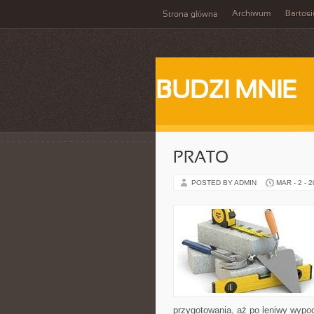
Archiwum
Bartosi
Strona główna
BUDZI MNIE
PRATO
POSTED BY ADMIN
MAR - 2 - 
przygotowania, aż po leniwy wypo