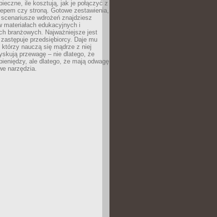
pieczne, ile kosztują, jak je połączyć z
epem czy stroną. Gotowe zestawienia,
 scenariusze wdrożeń znajdziesz
 materiałach edukacyjnych i
ch branżowych. Najważniejsze jest
e zastępuje przedsiębiorcy. Daje mu
, którzy nauczą się mądrze z niej
yskują przewagę – nie dlatego, że
pieniędzy, ale dlatego, że mają odwagę
we narzędzia.