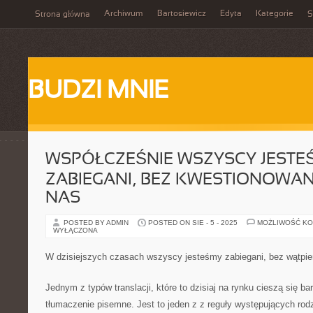
Archiwum
Bartosiewicz
Edyta
Kategorie
Strona główna
S
BUDZI MNIE
WSPÓŁCZEŚNIE WSZYSCY JESTE
ZABIEGANI, BEZ KWESTIONOWAN
NAS
POSTED BY ADMIN
POSTED ON SIE - 5 - 2025
MOŻLIWOŚĆ K
WYŁĄCZONA
W dzisiejszych czasach wszyscy jesteśmy zabiegani, bez wątpie
Jednym z typów translacji, które to dzisiaj na rynku cieszą się ba
tłumaczenie pisemne. Jest to jeden z z reguły występujących ro