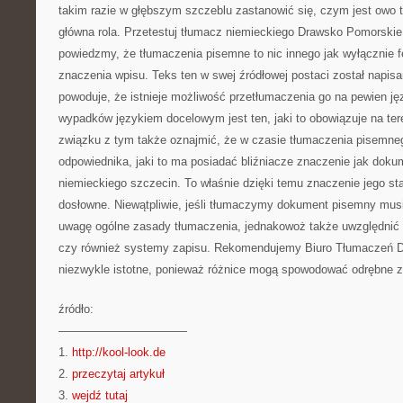
takim razie w głębszym szczeblu zastanowić się, czym jest owo tł
główna rola. Przetestuj tłumacz niemieckiego Drawsko Pomorskie
powiedzmy, że tłumaczenia pisemne to nic innego jak wyłącznie f
znaczenia wpisu. Teks ten w swej źródłowej postaci został napis
powoduje, że istnieje możliwość przetłumaczenia go na pewien j
wypadków językiem docelowym jest ten, jaki to obowiązuje na ter
związku z tym także oznajmić, że w czasie tłumaczenia pisemne
odpowiednika, jaki to ma posiadać bliźniacze znaczenie jak dokum
niemieckiego szczecin. To właśnie dzięki temu znaczenie jego sta
dosłowne. Niewątpliwie, jeśli tłumaczymy dokument pisemny musi
uwagę ogólne zasady tłumaczenia, jednakowoż także uwzględnić 
czy również systemy zapisu. Rekomendujemy Biuro Tłumaczeń D
niezwykle istotne, ponieważ różnice mogą spowodować odrębne z
źródło:
———————————
1.
http://kool-look.de
2.
przeczytaj artykuł
3.
wejdź tutaj