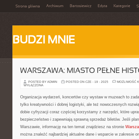
Archiwum
Bartosiewicz
Edyta
Kategorie
Strona główna
S
BUDZI MNIE
WARSZAWA: MIASTO PEŁNE HISTO
POSTED BY ADMIN
POSTED ON CZE - 19 - 2025
MOŻLIWOŚĆ 
WYŁĄCZONA
Organizacja wydarzeń, koncertów czy wystaw w muzeach to zadan
tylko kreatywności i dobrej logistyki, ale też nowoczesnych rozw
dobie cyfryzacji coraz częściej korzystamy z narzędzi, które upr
bezpieczeństwo i zapewniają sprawną sprzedaż biletów. Jeśli pla
Warszawie, informację na ten temat znajdziesz na stronie
Warsza
można znaleźć najbardziej aktualne dane i wsparcie w zakresie or