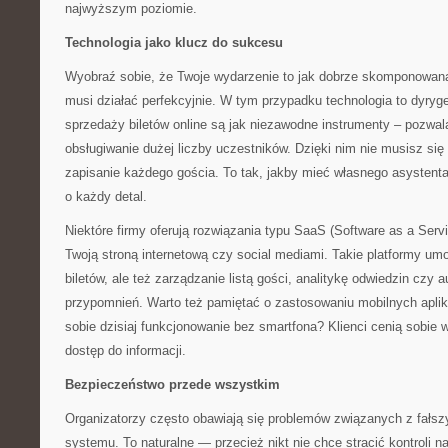
najwyższym poziomie.
Technologia jako klucz do sukcesu
Wyobraź sobie, że Twoje wydarzenie to jak dobrze skomponowan
musi działać perfekcyjnie. W tym przypadku technologia to dyr
sprzedaży biletów online są jak niezawodne instrumenty – pozwal
obsługiwanie dużej liczby uczestników. Dzięki nim nie musisz się
zapisanie każdego gościa. To tak, jakby mieć własnego asystenta
o każdy detal.
Niektóre firmy oferują rozwiązania typu SaaS (Software as a Servic
Twoją stroną internetową czy social mediami. Takie platformy umo
biletów, ale też zarządzanie listą gości, analitykę odwiedzin czy
przypomnień. Warto też pamiętać o zastosowaniu mobilnych apli
sobie dzisiaj funkcjonowanie bez smartfona? Klienci cenią sobie
dostęp do informacji.
Bezpieczeństwo przede wszystkim
Organizatorzy często obawiają się problemów związanych z fałsz
systemu. To naturalne — przecież nikt nie chce stracić kontroli 