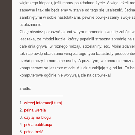
większego kłopotu, jeśli mamy poukładane życie. A więc jeżeli ma
zapewne i tak nie będziemy w stanie od tego się uzależnić. Jedna
zamkniętymi w sobie nastolatkami, pewnie powiększamy swoje s
uzależnienie.
Chcę również poruszyć akurat w tym momencie kwestię zabójstw
jest taka, że młodzi ludzie, którzy popełnili straszną zbrodnię na
całe dnia grywali w różnego rodzaju strzelaniny, etc. Moim zdanie
tak naprawdę obarczanie winą za tego typu katastrofy producentów
część graczy to normalne osoby. A poza tym, w końcu nie można 
komputerowe są jeszcze młode. A ludzie zabijają się od lat. To b
komputerowe ogólnie nie wpływają źle na człowieka!
źródło:
———————————
1.
więcej informacji tutaj
2.
pełna wersja
3.
czytaj na blogu
4.
pełna publikacja
5.
pełna treść