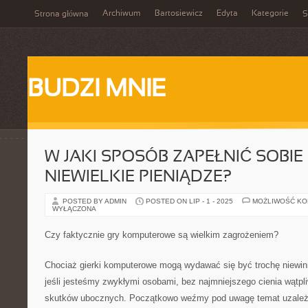
Archiwum
Bartosiewicz
Edyta
Kategorie
Strona główna
S
BUDZI MNIE
W JAKI SPOSÓB ZAPEŁNIĆ SOBIE
NIEWIELKIE PIENIĄDZE?
POSTED BY ADMIN
POSTED ON LIP - 1 - 2025
MOŻLIWOŚĆ K
WYŁĄCZONA
Czy faktycznie gry komputerowe są wielkim zagrożeniem?
Chociaż gierki komputerowe mogą wydawać się być trochę niewin
jeśli jesteśmy zwykłymi osobami, bez najmniejszego cienia wątpl
skutków ubocznych. Początkowo weźmy pod uwagę temat uzależ