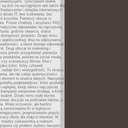
 inwestycjami. Tymczasem realne
I są dziś na wyciągnięcie ręki także dla
 freelancerów i sklepów internetowych.
 działu IT, bez kodowania, bez
ch kosztów. Pierwszy obszar to
nta. Proste chatboty i asystenci FAQ
omatycznie odpowiadać na najczęściej
ania: godziny otwarcia, status
 dostępność produktu. Dzięki temu
ie spędza połowy dnia na odpisywaniu
iadomości, a klient dostaje odpowiedź
nd. Drugi obszar to marketing i
 może pomóc przygotować pierwsze
w produktów, postów na social media,
 czy scenariuszy filmów. Klucz:
 jako szkic, który człowiek
 nadaje ton i wiarygodność. To skraca
enia, ale nie zabija autentyczności
i element to analiza danych. Narzędzia
 potrafią podpowiedzieć, które produkty
 najlepiej, kiedy klienci najczęściej
e kampanie reklamowe działają, a które
ą budżet. Dzięki temu mały biznes
ować decyzje na podstawie faktów, a
ia. Mniej oczywiste, ale bardzo
ą zastosowania AI w logistyce,
 magazynem, prognozowaniu popytu
zacji oferty dla stałych klientów. W
i między ciekawostką a realnym
ojawia się problem wyboru narzędzi: