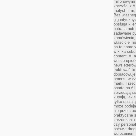
milionowymi
korzyści z A
małych firm,
Bez własnego
gigantyczny
obsługa klie
potrafią aut
zadawane pyt
zamówienia,
właściciel n
na te same w
w kilka seku
content. AI
wersje opisó
newsletterów
traktować to
dopracowuje,
proces tworz
marki. Trzec
oparte na AI
sprzedają się
kupują, jaki
tylko spalaj
może podejm
nie przeczuc
praktyczne s
zarządzaniu
czy personali
połowie drog
wdrożeniem p