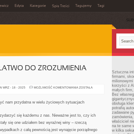
ewicz
Edyta
Kategorie
Tagujemy
Tagi
Spis Treści
SUB
 ŁATWO DO ZROZUMIENIA
Sztuczna int
firmami, sk
milionowymi
korzyści z A
PRAWO
 WRZ - 18 - 2025
MOŻLIWOŚĆ KOMENTOWANIA
ZOSTAŁA
małych firm,
NIE
JEST
Bez własnego
ŁATWO
gigantyczny
DO
ć nam przydatna w wielu życiowych sytuacjach
obsługa klie
ZROZUMIENIA
DYSCYPLINĄ
potrafią aut
zadawane pyt
zydarzyć się każdemu z nas. Nieważne jest to, czy ich
zamówienia,
właściciel n
tały się one udziałem bez wyraźnej winy – rzeczą
na te same w
h wypadkach z całą pewnością jest wynajęcie porządnego
w kilka seku