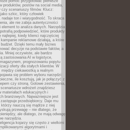
 może pomóc przygotować pierwsze
w produktów, postów na social media,
 czy scenariuszy filmów. Klucz:
 jako szkic, który człowiek
 nadaje ton i wiarygodność. To skraca
enia, ale nie zabija autentyczności
i element to analiza danych. Narzędzia
 potrafią podpowiedzieć, które produkty
 najlepiej, kiedy klienci najczęściej
e kampanie reklamowe działają, a które
ą budżet. Dzięki temu mały biznes
ować decyzje na podstawie faktów, a
ia. Mniej oczywiste, ale bardzo
ą zastosowania AI w logistyce,
 magazynem, prognozowaniu popytu
zacji oferty dla stałych klientów. W
i między ciekawostką a realnym
ojawia się problem wyboru narzędzi:
pieczne, ile kosztują, jak je połączyć z
epem czy stroną. Gotowe zestawienia,
 scenariusze wdrożeń znajdziesz
 materiałach edukacyjnych i
ch branżowych. Najważniejsze jest
e zastępuje przedsiębiorcy. Daje mu
, którzy nauczą się mądrze z niej
yskują przewagę – nie dlatego, że
pieniędzy, ale dlatego, że mają odwagę
we narzędzia.
eligencja kojarzy się często z wielkimi
omplikowanymi algorytmami i