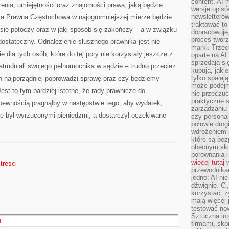
content. AI
enia, umiejętności oraz znajomości prawa, jaką będzie
wersje opisó
newsletterów
ia Prawna Częstochowa w najogromniejszej mierze będzie
traktować to
 się potoczy oraz w jaki sposób się zakończy – a w związku
dopracowuje,
proces tworz
dostateczny. Odnalezienie słusznego prawnika jest nie
marki. Trzec
 dla tych osób, które do tej pory nie korzystały jeszcze z
oparte na AI
sprzedają się
atrudniali swojego pełnomocnika w sądzie – trudno przecież
kupują, jaki
tylko spalaj
ch najporządniej poprowadzi sprawę oraz czy będziemy
może podejm
est to tym bardziej istotne, że rady prawnicze do
nie przeczuc
praktyczne s
 pewnością pragnąłby w następstwie tego, aby wydatek,
zarządzaniu
ie był wyrzuconymi pieniędzmi, a dostarczył oczekiwane
czy personali
połowie drog
wdrożeniem p
które są bez
obecnym skl
porównania i
więcej tutaj
w
tresci
przewodnika
jedno: AI ni
dźwignię. Ci
korzystać, z
mają więcej 
testować no
Sztuczna int
I
firmami, sk