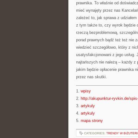
prawnika. To właśnie od doświadcz
mieć wynajęty przez nas Kancelar
zależeć to, jak sprawa z udziałem
z tym także to, czy wyrok będzie 
rzeczą bezproblemową, szczególnie
porad prawnych bądź też też nie z
wiedzieć szczegółowo, który z ni
usatysfakcjonowani z jego usług. J
najtańszych nie należą – każdy z
jakim będzie opłacenie prawnika n
przez nas skutki.
1.
wpisy
2.
http://akupunktur-ryvkin.de/spis-
3.
artykuly
4.
artykuly
5.
mapa strony
CATEGORIES:
TRENDY W BIŻUTERI