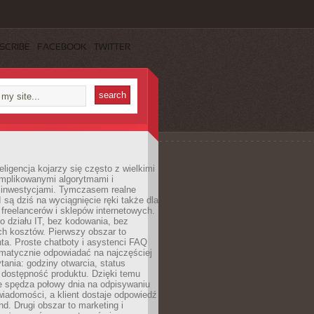
SCRIBE
FACEBOOK
TWITTER
eligencja kojarzy się często z wielkimi
omplikowanymi algorytmami i
 inwestycjami. Tymczasem realne
I są dziś na wyciągnięcie ręki także dla
 freelancerów i sklepów internetowych.
 działu IT, bez kodowania, bez
ch kosztów. Pierwszy obszar to
nta. Proste chatboty i asystenci FAQ
omatycznie odpowiadać na najczęściej
ania: godziny otwarcia, status
 dostępność produktu. Dzięki temu
ie spędza połowy dnia na odpisywaniu
iadomości, a klient dostaje odpowiedź
nd. Drugi obszar to marketing i