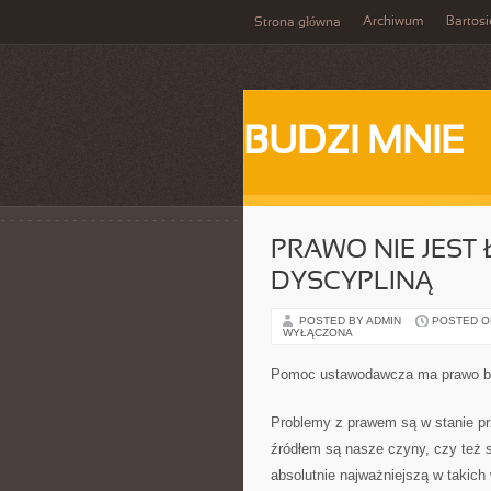
Archiwum
Bartosi
Strona główna
BUDZI MNIE
PRAWO NIE JEST
DYSCYPLINĄ
POSTED BY ADMIN
POSTED ON
WYŁĄCZONA
Pomoc ustawodawcza ma prawo by
Problemy z prawem są w stanie pr
źródłem są nasze czyny, czy też s
absolutnie najważniejszą w takic