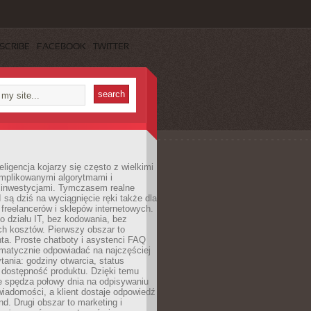
SCRIBE
FACEBOOK
TWITTER
eligencja kojarzy się często z wielkimi
omplikowanymi algorytmami i
 inwestycjami. Tymczasem realne
I są dziś na wyciągnięcie ręki także dla
 freelancerów i sklepów internetowych.
 działu IT, bez kodowania, bez
ch kosztów. Pierwszy obszar to
nta. Proste chatboty i asystenci FAQ
omatycznie odpowiadać na najczęściej
ania: godziny otwarcia, status
 dostępność produktu. Dzięki temu
ie spędza połowy dnia na odpisywaniu
iadomości, a klient dostaje odpowiedź
nd. Drugi obszar to marketing i