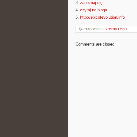
3.
zapoznaj się
4.
czytaj na blogu
5.
http://epicofevolution.info
CATEGORIES:
KOSTKI LODU
Comments are closed.