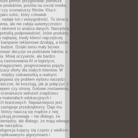
 może pomóc przygotować pierwsze
w produktów, postów na social media,
 czy scenariuszy filmów. Klucz:
 jako szkic, który człowiek
 nadaje ton i wiarygodność. To skraca
enia, ale nie zabija autentyczności
i element to analiza danych. Narzędzia
 potrafią podpowiedzieć, które produkty
 najlepiej, kiedy klienci najczęściej
e kampanie reklamowe działają, a które
ą budżet. Dzięki temu mały biznes
ować decyzje na podstawie faktów, a
ia. Mniej oczywiste, ale bardzo
ą zastosowania AI w logistyce,
 magazynem, prognozowaniu popytu
zacji oferty dla stałych klientów. W
i między ciekawostką a realnym
ojawia się problem wyboru narzędzi:
pieczne, ile kosztują, jak je połączyć z
epem czy stroną. Gotowe zestawienia,
 scenariusze wdrożeń znajdziesz
 materiałach edukacyjnych i
ch branżowych. Najważniejsze jest
e zastępuje przedsiębiorcy. Daje mu
, którzy nauczą się mądrze z niej
yskują przewagę – nie dlatego, że
pieniędzy, ale dlatego, że mają odwagę
we narzędzia.
eligencja kojarzy się często z wielkimi
omplikowanymi algorytmami i