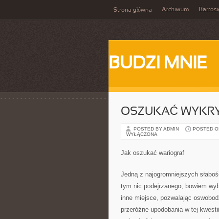
Archiwum
Bartosi
Strona główna
BUDZI MNIE
OSZUKAĆ WYKR
POSTED BY ADMIN
POSTED ON 
WYŁĄCZONA
Jak oszukać wariograf
Jedną z najogromniejszych słabośc
tym nic podejrzanego, bowiem wybo
inne miejsce, pozwalając oswobod
przeróżne upodobania w tej kwestii