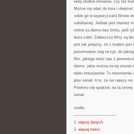
wolą słodkie romanse, czy też ko
Można się udać do kina i obejrze
sobie go w wypożyczalni filmów dv
satelitarnej. Jednak jest również 
online za darmo bez limitu, jeśli 
dużo zalet. Zwłaszcza filmy są be
jest tak potężny, że z trudem jest
posortowane zwg na typ, do jakie
film, jakiego treść nas z pewności
darmo, jakie można na tej stronie t
wielu entuzjastów. To niezmiernie 
plus seriali. A to, że nie należy n
Powinno się spojrzeć na tą stronę i
seriali.
źródło:
———————————
1.
więcej danych
2.
więcej treści