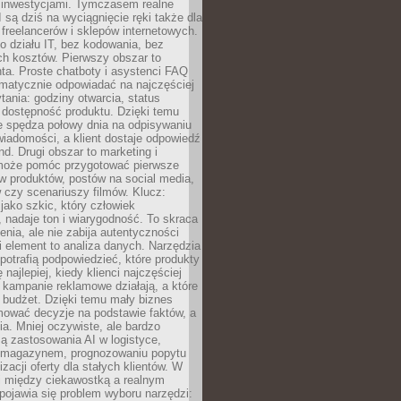
 inwestycjami. Tymczasem realne
I są dziś na wyciągnięcie ręki także dla
 freelancerów i sklepów internetowych.
 działu IT, bez kodowania, bez
ch kosztów. Pierwszy obszar to
nta. Proste chatboty i asystenci FAQ
omatycznie odpowiadać na najczęściej
ania: godziny otwarcia, status
 dostępność produktu. Dzięki temu
ie spędza połowy dnia na odpisywaniu
iadomości, a klient dostaje odpowiedź
nd. Drugi obszar to marketing i
 może pomóc przygotować pierwsze
w produktów, postów na social media,
 czy scenariuszy filmów. Klucz:
 jako szkic, który człowiek
 nadaje ton i wiarygodność. To skraca
enia, ale nie zabija autentyczności
i element to analiza danych. Narzędzia
 potrafią podpowiedzieć, które produkty
 najlepiej, kiedy klienci najczęściej
e kampanie reklamowe działają, a które
ą budżet. Dzięki temu mały biznes
ować decyzje na podstawie faktów, a
ia. Mniej oczywiste, ale bardzo
ą zastosowania AI w logistyce,
 magazynem, prognozowaniu popytu
zacji oferty dla stałych klientów. W
i między ciekawostką a realnym
ojawia się problem wyboru narzędzi: