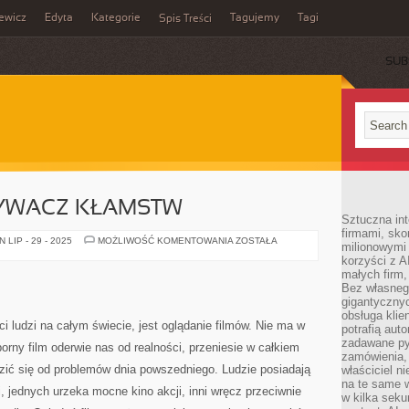
ewicz
Edyta
Kategorie
Tagujemy
Tagi
Spis Treści
SUB
YWACZ KŁAMSTW
Sztuczna int
firmami, sk
OSZUKAĆ
LIP - 29 - 2025
MOŻLIWOŚĆ KOMENTOWANIA
ZOSTAŁA
milionowymi
WYKRYWACZ
korzyści z A
KŁAMSTW
małych firm,
Bez własnego
gigantyczny
obsługa klie
i ludzi na całym świecie, jest oglądanie filmów. Nie ma w
potrafią aut
zadawane pyt
rny film oderwie nas od realności, przeniesie w całkiem
zamówienia,
zić się od problemów dnia powszedniego. Ludzie posiadają
właściciel n
na te same w
, jednych urzeka mocne kino akcji, inni wręcz przeciwnie
w kilka seku