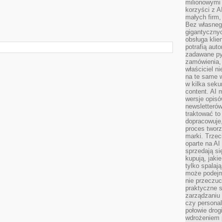
milionowymi
korzyści z A
małych firm,
Bez własnego
gigantyczny
obsługa klie
potrafią aut
zadawane pyt
zamówienia,
właściciel n
na te same w
w kilka seku
content. AI
wersje opisó
newsletterów
traktować to
dopracowuje,
proces tworz
marki. Trzec
oparte na AI
sprzedają się
kupują, jaki
tylko spalaj
może podejm
nie przeczuc
praktyczne s
zarządzaniu
czy personali
połowie drog
wdrożeniem p