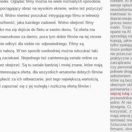
content. AI
medie. Oglądać filmy można na wiele rozmaitych sposobów.
wersje opisó
ć pociągający obraz na wysokim ekranie, wolno też pożyczyć
newsletterów
traktować to
d. Wolno również poszukać intrygującego filmu w telewizji
dopracowuje,
możliwość, jaka każdego zadowoli. Wolno obejrzeć filmy
proces tworz
marki. Trzec
tylko ma się dojście do Netu w swoim domu. Ta oferta ma
oparte na AI
sprzedają się
zwarunkowo za darmo, poza tym dobór filmów na tej stronie
kupują, jaki
 nie odkryć dla siebie nic odpowiedniego. Filmy są
tylko spalaj
może podejm
go należą. W ten sposób swobodniej można odszukać taki
nie przeczuc
ą zaciekawi. Niejednego też zainteresują seriale online za
praktyczne s
zarządzaniu
eż obejrzeć. Są tu seriale bardziej i mniej znane, które mają
czy personali
połowie drog
interesująca oferta, dla wszystkich amatorów dobrych filmów
wdrożeniem p
ic płacić za ich odtwarzanie, jest tego największą wartością.
które są bez
obecnym skl
 zapoznać się z jej rozległą i rozliczną ofertą filmów i
porównania i
więcej tutaj
w
przewodnika
jedno: AI ni
dźwignię. Ci
korzystać, z
mają więcej 
testować no
Sztuczna int
firmami, sk