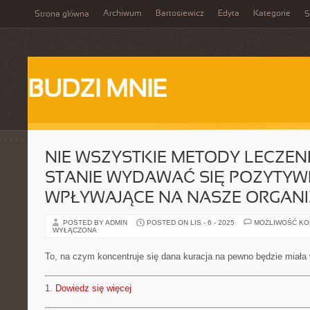
Archiwum
Bartosiewicz
Edyta
Kategorie
Strona główna
S
BUDZI MNIE
NIE WSZYSTKIE METODY LECZEN
STANIE WYDAWAĆ SIĘ POZYTYW
WPŁYWAJĄCE NA NASZE ORGAN
POSTED BY ADMIN
POSTED ON LIS - 6 - 2025
MOŻLIWOŚĆ K
WYŁĄCZONA
To, na czym koncentruje się dana kuracja na pewno będzie miała
1.
Dowiedz się więcej