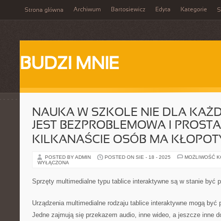
Archiwum
Bartosiewicz
Edyta
Kategorie
Strona główna
S
BUDZI MNIE
NAUKA W SZKOLE NIE DLA KAŻ
JEST BEZPROBLEMOWA I PROSTA
KILKANAŚCIE OSÓB MA KŁOPOT
POSTED BY ADMIN
POSTED ON SIE - 18 - 2025
MOŻLIWOŚĆ 
WYŁĄCZONA
Sprzęty multimedialne typu tablice interaktywne są w stanie być 
Urządzenia multimedialne rodzaju tablice interaktywne mogą być 
Jedne zajmują się przekazem audio, inne wideo, a jeszcze inne 