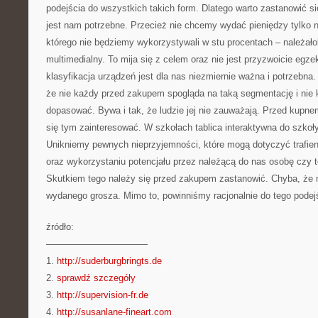
podejścia do wszystkich takich form. Dlatego warto zastanowić si
jest nam potrzebne. Przecież nie chcemy wydać pieniędzy tylko n
którego nie będziemy wykorzystywali w stu procentach – należało
multimedialny. To mija się z celem oraz nie jest przyzwoicie eg
klasyfikacja urządzeń jest dla nas niezmiernie ważna i potrzebna.
że nie każdy przed zakupem spogląda na taką segmentację i nie k
dopasować. Bywa i tak, że ludzie jej nie zauważają. Przed kupnem
się tym zainteresować. W szkołach tablica interaktywna do szkoły 
Unikniemy pewnych nieprzyjemności, które mogą dotyczyć trafien
oraz wykorzystaniu potencjału przez należącą do nas osobę czy t
Skutkiem tego należy się przed zakupem zastanowić. Chyba, że 
wydanego grosza. Mimo to, powinniśmy racjonalnie do tego podej
źródło:
———————————
1.
http://suderburgbringts.de
2.
sprawdź szczegóły
3.
http://supervision-fr.de
4.
http://susanlane-fineart.com