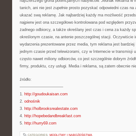
najszerszego grona potencjalnych nabywców. Jednak reklama w m
tanich, ani nie jest zupełnie prosto pozyskać odpowiedni czas na 
ukazać swą reklamę. Jak najbardziej każdy ma możliwość przedst
najpierw jest ona szczegółowo kontrolowana pod względem przyzwo
żadnego odbiorcy, a także określany jest czas i cena za każdy 
określonym czasie, na antenie poszczególnej stacji. Oczywiście i
wydarzenia prezentowane przez media, tym reklama jest bardzie
jednym czasie przed telewizorami, czy w Internecie w transmisji 
często nawet miliony odbiorców, co jest szczególnie dobrym źród
firmy, produktu, czy usługi. Media i reklama, są zatem obecnie n
źródło:
———————————
1.
http://goudoukaisan.com
2.
odnośnik
3.
http://holbrooksrealestate.com
4.
http://hopebedandbreakfast.com
5.
http://hurry69.com
CATEGORIES:
MODLITWY I NABOŻEŃSTWA