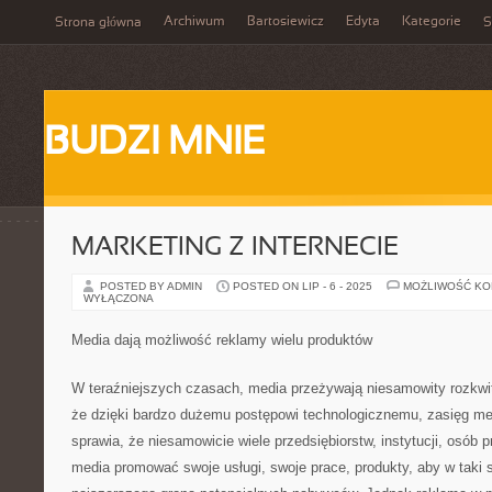
Archiwum
Bartosiewicz
Edyta
Kategorie
Strona główna
S
BUDZI MNIE
MARKETING Z INTERNECIE
POSTED BY ADMIN
POSTED ON LIP - 6 - 2025
MOŻLIWOŚĆ K
WYŁĄCZONA
Media dają możliwość reklamy wielu produktów
W teraźniejszych czasach, media przeżywają niesamowity rozkwit 
że dzięki bardzo dużemu postępowi technologicznemu, zasięg med
sprawia, że niesamowicie wiele przedsiębiorstw, instytucji, osób 
media promować swoje usługi, swoje prace, produkty, aby w taki 