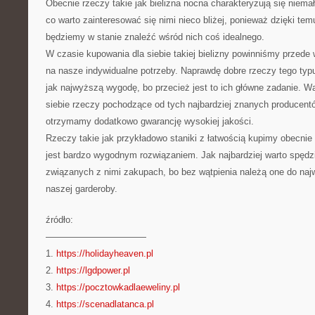
Obecnie rzeczy takie jak bielizna nocna charakteryzują się niem
co warto zainteresować się nimi nieco bliżej, ponieważ dzięki t
będziemy w stanie znaleźć wśród nich coś idealnego.
W czasie kupowania dla siebie takiej bielizny powinniśmy przed
na nasze indywidualne potrzeby. Naprawdę dobre rzeczy tego t
jak najwyższą wygodę, bo przecież jest to ich główne zadanie. W
siebie rzeczy pochodzące od tych najbardziej znanych producent
otrzymamy dodatkowo gwarancję wysokiej jakości.
Rzeczy takie jak przykładowo staniki z łatwością kupimy obecnie w
jest bardzo wygodnym rozwiązaniem. Jak najbardziej warto spędz
związanych z nimi zakupach, bo bez wątpienia należą one do na
naszej garderoby.
źródło:
———————————
1.
https://holidayheaven.pl
2.
https://lgdpower.pl
3.
https://pocztowkadlaeweliny.pl
4.
https://scenadlatanca.pl