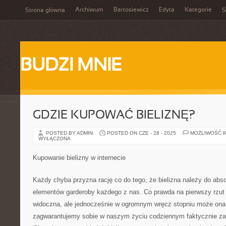
Archiwum
Bartosiewicz
Edyta
Kategorie
Strona główna
S
BUDZI MNIE
GDZIE KUPOWAĆ BIELIZNĘ?
POSTED BY ADMIN
POSTED ON CZE - 28 - 2025
MOŻLIWOŚĆ 
WYŁĄCZONA
Kupowanie bielizny w internecie
Każdy chyba przyzna rację co do tego, że bielizna należy do absol
elementów garderoby każdego z nas. Co prawda na pierwszy rzut o
widoczna, ale jednocześnie w ogromnym wręcz stopniu może ona
zagwarantujemy sobie w naszym życiu codziennym faktycznie z