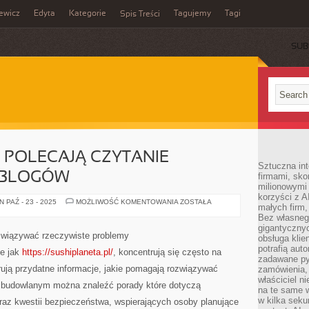
ewicz
Edyta
Kategorie
Tagujemy
Tagi
Spis Treści
SUB
 POLECAJĄ CZYTANIE
Sztuczna int
 BLOGÓW
firmami, sk
milionowymi
korzyści z A
CZEMU
 PAŹ - 23 - 2025
MOŻLIWOŚĆ KOMENTOWANIA
ZOSTAŁA
małych firm,
EKSPERCI
POLECAJĄ
Bez własnego
CZYTANIE
gigantyczny
TEMATYCZNYCH
związywać rzeczywiste problemy
obsługa klie
BLOGÓW
potrafią aut
ie jak
https://sushiplaneta.pl/
, koncentrują się często na
zadawane pyt
rują przydatne informacje, jakie pomagają rozwiązywać
zamówienia,
właściciel n
e budowlanym można znaleźć porady które dotyczą
na te same w
w kilka seku
 oraz kwestii bezpieczeństwa, wspierających osoby planujące