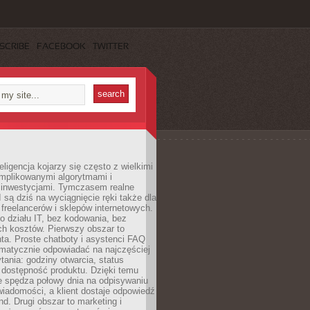
SCRIBE
FACEBOOK
TWITTER
eligencja kojarzy się często z wielkimi
omplikowanymi algorytmami i
 inwestycjami. Tymczasem realne
I są dziś na wyciągnięcie ręki także dla
 freelancerów i sklepów internetowych.
 działu IT, bez kodowania, bez
ch kosztów. Pierwszy obszar to
nta. Proste chatboty i asystenci FAQ
omatycznie odpowiadać na najczęściej
ania: godziny otwarcia, status
 dostępność produktu. Dzięki temu
ie spędza połowy dnia na odpisywaniu
iadomości, a klient dostaje odpowiedź
nd. Drugi obszar to marketing i