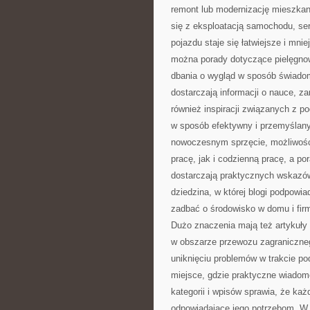
remont lub modernizację mieszka
się z eksploatacją samochodu, se
pojazdu staje się łatwiejsze i mnie
można porady dotyczące pielęgnow
dbania o wygląd w sposób świadomy
dostarczają informacji o nauce, z
również inspiracji związanych z p
w sposób efektywny i przemyślany.
nowoczesnym sprzęcie, możliwości
pracę, jak i codzienną pracę, a p
dostarczają praktycznych wskazó
dziedzina, w której blogi podpowi
zadbać o środowisko w domu i firm
Dużo znaczenia mają też artykuły
w obszarze przewozu zagraniczneg
uniknięciu problemów w trakcie po
miejsce, gdzie praktyczne wiadom
kategorii i wpisów sprawia, że ka
odpowiadające jego potrzebom. W 