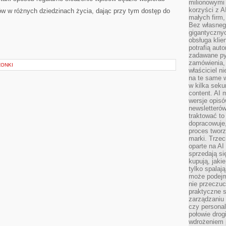
milionowymi
korzyści z A
 w różnych dziedzinach życia, dając przy tym dostęp do
małych firm,
Bez własnego
gigantyczny
obsługa klie
potrafią aut
zadawane pyt
zamówienia,
ZONKI
właściciel n
na te same w
w kilka seku
content. AI
wersje opisó
newsletterów
traktować to
dopracowuje,
proces tworz
marki. Trzec
oparte na AI
sprzedają się
kupują, jaki
tylko spalaj
może podejm
nie przeczuc
praktyczne s
zarządzaniu
czy personali
połowie drog
wdrożeniem p