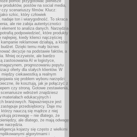
 może pomóc przygotować pierwsze
w produktów, postów na social media,
 czy scenariuszy filmów. Klucz:
 jako szkic, który człowiek
 nadaje ton i wiarygodność. To skraca
enia, ale nie zabija autentyczności
i element to analiza danych. Narzędzia
 potrafią podpowiedzieć, które produkty
 najlepiej, kiedy klienci najczęściej
e kampanie reklamowe działają, a które
ą budżet. Dzięki temu mały biznes
ować decyzje na podstawie faktów, a
ia. Mniej oczywiste, ale bardzo
ą zastosowania AI w logistyce,
 magazynem, prognozowaniu popytu
zacji oferty dla stałych klientów. W
i między ciekawostką a realnym
ojawia się problem wyboru narzędzi:
pieczne, ile kosztują, jak je połączyć z
epem czy stroną. Gotowe zestawienia,
 scenariusze wdrożeń znajdziesz
 materiałach edukacyjnych i
ch branżowych. Najważniejsze jest
e zastępuje przedsiębiorcy. Daje mu
, którzy nauczą się mądrze z niej
yskują przewagę – nie dlatego, że
pieniędzy, ale dlatego, że mają odwagę
we narzędzia.
eligencja kojarzy się często z wielkimi
omplikowanymi algorytmami i