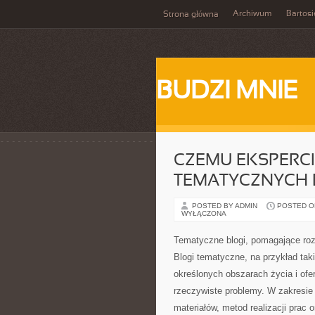
Archiwum
Bartosi
Strona główna
BUDZI MNIE
CZEMU EKSPERCI
TEMATYCZNYCH
POSTED BY ADMIN
POSTED ON
WYŁĄCZONA
Tematyczne blogi, pomagające ro
Blogi tematyczne, na przykład tak
określonych obszarach życia i ofe
rzeczywiste problemy. W zakresi
materiałów, metod realizacji prac