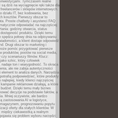
 inwestycjami. Tymczasem realne
I są dziś na wyciągnięcie ręki także dla
 freelancerów i sklepów internetowych.
 działu IT, bez kodowania, bez
ch kosztów. Pierwszy obszar to
nta. Proste chatboty i asystenci FAQ
omatycznie odpowiadać na najczęściej
ania: godziny otwarcia, status
 dostępność produktu. Dzięki temu
ie spędza połowy dnia na odpisywaniu
iadomości, a klient dostaje odpowiedź
nd. Drugi obszar to marketing i
 może pomóc przygotować pierwsze
w produktów, postów na social media,
 czy scenariuszy filmów. Klucz:
 jako szkic, który człowiek
 nadaje ton i wiarygodność. To skraca
enia, ale nie zabija autentyczności
i element to analiza danych. Narzędzia
 potrafią podpowiedzieć, które produkty
 najlepiej, kiedy klienci najczęściej
e kampanie reklamowe działają, a które
ą budżet. Dzięki temu mały biznes
ować decyzje na podstawie faktów, a
ia. Mniej oczywiste, ale bardzo
ą zastosowania AI w logistyce,
 magazynem, prognozowaniu popytu
zacji oferty dla stałych klientów. W
i między ciekawostką a realnym
ojawia się problem wyboru narzędzi: