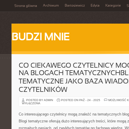
Archiwum
Bartosiewicz
Edyta
Kategorie
Strona główna
S
BUDZI MNIE
CO CIEKAWEGO CZYTELNICY MO
NA BLOGACH TEMATYCZNYCHBL
TEMATYCZNE JAKO BAZA WIADO
CZYTELNIKÓW
POSTED BY ADMIN
POSTED ON PAŹ - 24 - 2025
MOŻLIWOŚĆ 
WYŁĄCZONA
Co interesującego czytelnicy mogą znaleźć na tematycznych blo
Blogi tematyczne oferują dużo interesujących treści, które mogą
rozmaitych pasjach, od zwykłych tematów po fachową wiedzę. W