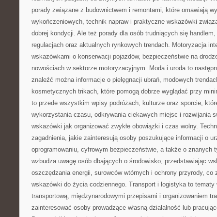
porady związane z budownictwem i remontami, które omawiają wy
wykończeniowych, technik napraw i praktyczne wskazówki zwią
dobrej kondycji. Ale też porady dla osób trudniących się handlem
regulacjach oraz aktualnych rynkowych trendach. Motoryzacja int
wskazówkami o konserwacji pojazdów, bezpieczeństwie na drodze
nowościach w sektorze motoryzacyjnym. Moda i uroda to następne
znaleźć można informacje o pielęgnacji ubrań, modowych trendac
kosmetycznych trikach, które pomogą dobrze wyglądać przy mini
to przede wszystkim wpisy podróżach, kulturze oraz sporcie, któ
wykorzystania czasu, odkrywania ciekawych miejsc i rozwijania sw
wskazówki jak organizować zwykłe obowiązki i czas wolny. Techn
zagadnienia, jakie zainteresują osoby poszukujące informacji o 
oprogramowaniu, cyfrowym bezpieczeństwie, a także o znanych ty
wzbudza uwagę osób dbających o środowisko, przedstawiając w
oszczędzania energii, surowców wtórnych i ochrony przyrody, co
wskazówki do życia codziennego. Transport i logistyka to tematy
transportową, międzynarodowymi przepisami i organizowaniem tr
zainteresować osoby prowadzące własną działalność lub pracując