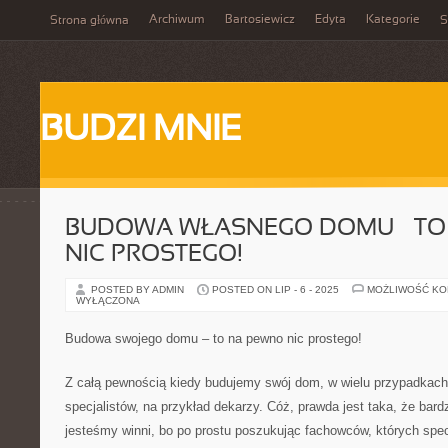
Archiwum
Bartosiewicz
Edyta
Kategorie
Strona główna
S
BUDZI MNIE
BUDOWA WŁASNEGO DOMU – TO
NIC PROSTEGO!
POSTED BY ADMIN
POSTED ON LIP - 6 - 2025
MOŻLIWOŚĆ K
WYŁĄCZONA
Budowa swojego domu – to na pewno nic prostego!
Z całą pewnością kiedy budujemy swój dom, w wielu przypadkac
specjalistów, na przykład dekarzy. Cóż, prawda jest taka, że bar
jesteśmy winni, bo po prostu poszukując fachowców, których specj