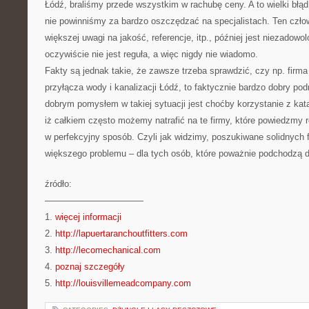
Łódź, braliśmy przede wszystkim w rachubę ceny. A to wielki błą
nie powinniśmy za bardzo oszczędzać na specjalistach. Ten człow
większej uwagi na jakość, referencje, itp., później jest niezadowo
oczywiście nie jest reguła, a więc nigdy nie wiadomo.
Fakty są jednak takie, że zawsze trzeba sprawdzić, czy np. firma
przyłącza wody i kanalizacji Łódź, to faktycznie bardzo dobry po
dobrym pomysłem w takiej sytuacji jest choćby korzystanie z kata
iż całkiem często możemy natrafić na te firmy, które powiedzmy
w perfekcyjny sposób. Czyli jak widzimy, poszukiwane solidnych
większego problemu – dla tych osób, które poważnie podchodzą d
źródło:
———————————
1.
więcej informacji
2.
http://lapuertaranchoutfitters.com
3.
http://lecomechanical.com
4.
poznaj szczegóły
5.
http://louisvillemeadcompany.com